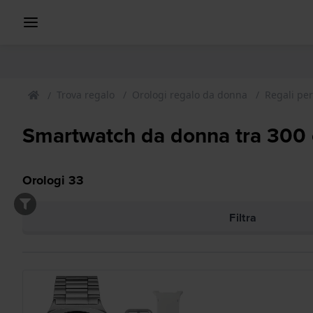
Trova regalo
Orologi regalo da donna
Regali pe
Smartwatch da donna tra 300
Orologi
33
Filtra