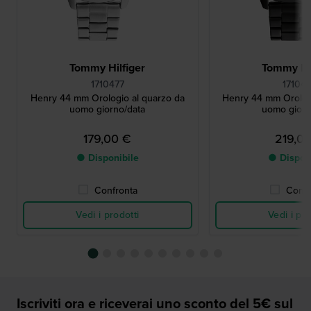
Tommy Hilfiger
Tommy Hil
1710477
17104
Henry 44 mm Orologio al quarzo da
Henry 44 mm Orolog
uomo giorno/data
uomo giorn
179,00 €
219,0
● Disponibile
● Dispon
Confronta
Confr
Vedi i prodotti
Vedi i pro
Iscriviti ora e riceverai uno sconto del 5€ sul