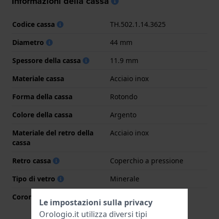
Informazioni della cassa
Codice cassa
TH.502.1.14.3625
Diametro
44 mm
Spessore della cassa
11.9 mm
Materiale cassa
Acciaio inox
Forma della cassa
Rotondo
Colore della cassa
Argento
Materiale del retro della
Acciaio inox
cassa
Retro cassa
Coperchio a pressione
Tipo di vetro
Minerale
Corona
Corona da estrarre
Le impostazioni sulla privacy
Orologio.it utilizza diversi tipi