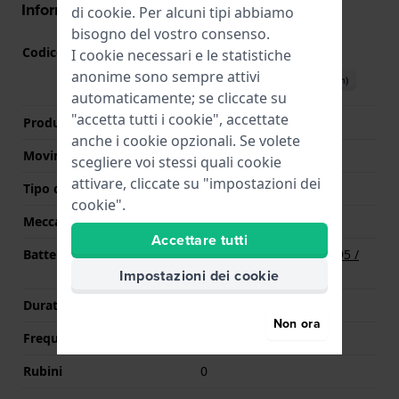
Informazioni del movimento
di
cookie
. Per alcuni tipi abbiamo
bisogno del vostro consenso.
Codice Movimento
VX9N
I cookie necessari e le statistiche
(
Vedi specifiche
)
anonime sono sempre attivi
Scarica il manuale (English)
automaticamente; se cliccate su
"accetta tutti i cookie", accettate
Produttore Movimento
Seiko Instruments Inc.
anche i cookie opzionali. Se volete
Movimento svizzero
No
scegliere voi stessi quali cookie
attivare, cliccate su "impostazioni dei
Tipo di display
Analogico
cookie".
Meccanismo
Quarzo
Accettare tutti
Batteria
Batteria Renata R395 395 /
SR927SW
Impostazioni dei cookie
Durata della batteria
36 mesi
Non ora
Frequenza
32,768
Rubini
0