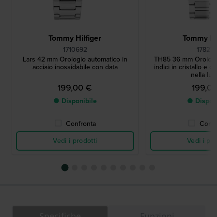
Tommy Hilfiger
Tommy Hil
1710692
17827
Lars 42 mm Orologio automatico in
TH85 36 mm Orologi
acciaio inossidabile con data
indici in cristallo e cr
nella lun
199,00 €
199,0
● Disponibile
● Dispon
Confronta
Confr
Vedi i prodotti
Vedi i pro
Specifiche
Funzioni