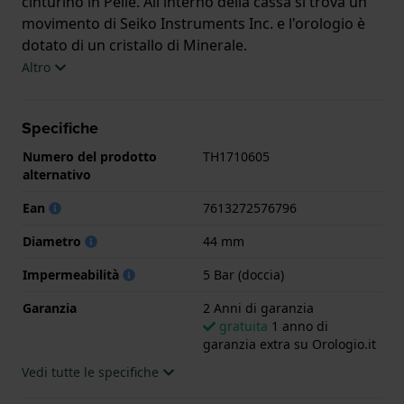
cinturino in Pelle. All'interno della cassa si trova un
movimento di Seiko Instruments Inc. e l'orologio è
dotato di un cristallo di Minerale.
Altro
L'orologio è impermeabile a 5ATM. Questo significa
che l'orologio è adatto per la doccia. L'orologio è
Specifiche
fornito con 2 Anni di garanzia.
Numero del prodotto
TH1710605
.
alternativo
Ean
7613272576796
Diametro
44 mm
Impermeabilità
5 Bar (doccia)
Garanzia
2 Anni di garanzia
gratuita
1 anno di
garanzia extra su Orologio.it
Vedi tutte le specifiche