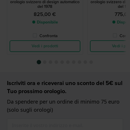
orologio svizzero di design automatico
orologio svizzero di 
del 1978
del 19
825,00 €
775,0
● Disponibile
● Dispon
Confronta
Confr
Vedi i prodotti
Vedi i pro
Iscriviti ora e riceverai uno sconto del 5€ sul
Tuo prossimo orologio.
Da spendere per un ordine di minimo 75 euro
(solo sugli orologi)