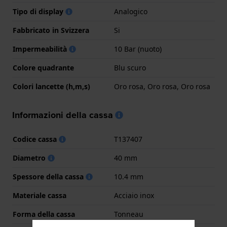
Tipo di display
Analogico
Fabbricato in Svizzera
Si
Impermeabilità
10 Bar (nuoto)
Colore quadrante
Blu scuro
Colori lancette (h,m,s)
Oro rosa, Oro rosa, Oro rosa
Informazioni della cassa
Codice cassa
T137407
Diametro
40 mm
Spessore della cassa
10.4 mm
Materiale cassa
Acciaio inox
Forma della cassa
Tonneau