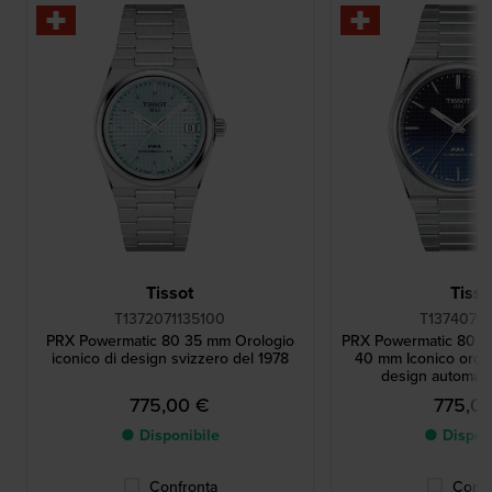
Tissot
Tisso
T1372071135100
T13740711
PRX Powermatic 80 35 mm Orologio
PRX Powermatic 80 '
iconico di design svizzero del 1978
40 mm Iconico orolo
design automati
775,00 €
775,0
● Disponibile
● Dispon
Confronta
Confr