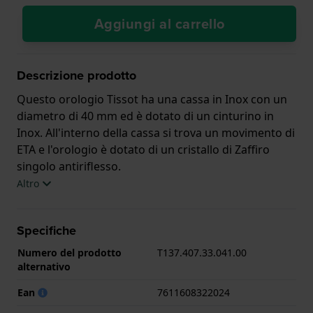
Aggiungi al carrello
Descrizione prodotto
Questo orologio Tissot ha una cassa in Inox con un
diametro di 40 mm ed è dotato di un cinturino in
Inox. All'interno della cassa si trova un movimento di
ETA e l'orologio è dotato di un cristallo di Zaffiro
singolo antiriflesso.
Altro
L'orologio è impermeabile a 10ATM. Questo significa
che l'orologio è adatto al nuoto. L'orologio è fornito
Specifiche
con 2 Anni di garanzia.
Numero del prodotto
T137.407.33.041.00
.
alternativo
Ean
7611608322024