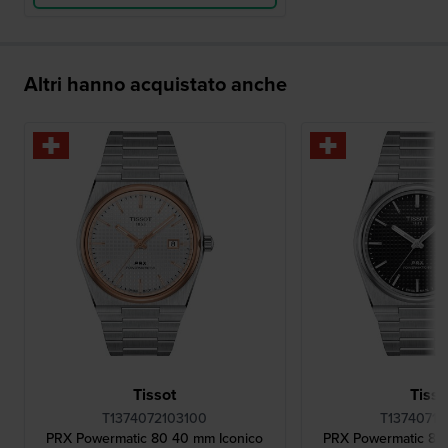
Altri hanno acquistato anche
Tissot
Tisso
T1374072103100
T13740711
PRX Powermatic 80 40 mm Iconico
PRX Powermatic 80