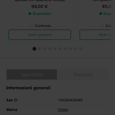
99,00 €
85,00
● Disponibile
● Dispon
Confronta
Confr
Vedi i prodotti
Vedi i pro
Specifiche
Funzioni
Informazioni generali
Ean
194366436488
Marca
Timex