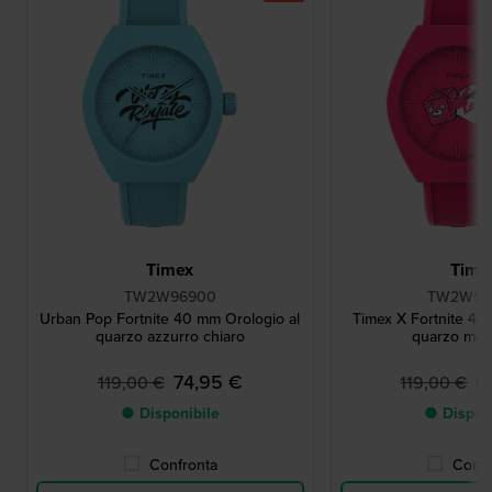
Timex
Time
TW2W96900
TW2W96
Urban Pop Fortnite 40 mm Orologio al
Timex X Fortnite 40
quarzo azzurro chiaro
quarzo molt
74,95 €
6
119,00 €
119,00 €
● Disponibile
● Dispon
Confronta
Confr