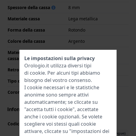
Spessore della cassa
8 mm
Materiale cassa
Lega metallica
Forma della cassa
Rotondo
Colore della cassa
Argento
Materiale del retro della
Acciaio inox
Le impostazioni sulla privacy
cassa
Orologio.it utilizza diversi tipi
Retro cassa
Coperchio a pressione
di
cookie
. Per alcuni tipi abbiamo
bisogno del vostro consenso.
Tipo di vetro
Minerale
I cookie necessari e le statistiche
Corona
Corona da estrarre
anonime sono sempre attivi
automaticamente; se cliccate su
Informazioni del movimento
"accetta tutti i cookie", accettate
anche i cookie opzionali. Se volete
scegliere voi stessi quali cookie
Codice Movimento
M684
(
Vedi specifiche
)
attivare, cliccate su "impostazioni dei
Scarica il manuale (multilingue)