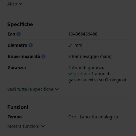
Altro
L'orologio è impermeabile a 3ATM. Questo significa
che l'orologio è impermeabile agli spruzzi. L'orologio
Specifiche
è fornito con 2 Anni di garanzia.
Ean
194366436488
.
Diametro
31 mm
Impermeabilità
3 Bar (lavaggio mani)
Garanzia
2 Anni di garanzia
gratuita
1 anno di
garanzia extra su Orologio.it
Vedi tutte le specifiche
Funzioni
Tempo
Ore - Lancetta analogica
Mostra funzioni