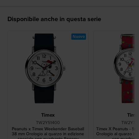
Disponibile anche in questa serie
Nuovo
Timex
Time
TW2Y51400
TW2Y39
Peanuts x Timex Weekender Baseball
Timex X Peanuts - Sn
38 mm Orologio al quarzo in edizione
Orologio al quarzo in 
speciale con quadrante Snoopy
con quadrant