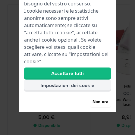
bisogno del vostro consenso.
I cookie necessari e le statistiche
anonime sono sempre attivi
automaticamente; se cliccate su
"accetta tutti i cookie", accettate
anche i cookie opzionali. Se volete
scegliere voi stessi quali cookie
attivare, cliccate su "impostazioni dei
cookie".
Accettare tutti
Impostazioni dei cookie
Renata
HW
R377
CO78
377 / SR626SW / SG4
Connoisseurs Watch
Non ora
lucida
5,00 €
8,95
● Disponibile
● Dispon