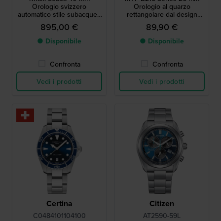
Orologio svizzero
Orologio al quarzo
automatico stile subacqueo
rettangolare dal design
con data
minimalista
895,00 €
89,90 €
● Disponibile
● Disponibile
Confronta
Confronta
Vedi i prodotti
Vedi i prodotti
Certina
Citizen
C0484101104100
AT2590-59L