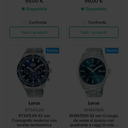
99,00 €
99,00 €
● Disponibile
● Disponibile
Confronta
Confronta
Vedi i prodotti
Vedi i prodotti
Nuovo
Nuovo
Lorus
Lorus
RT347LX9
RH947SX9
RT347LX9 43 mm
RH947SX9 42 mm Orologio
Cronografo moderno con
da uomo al quarzo con
lunetta tachimetrica
quadrante a raggi di sole e