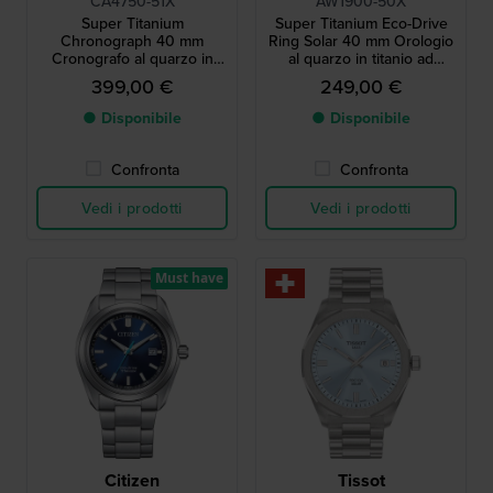
CA4750-51X
AW1900-50X
Super Titanium
Super Titanium Eco-Drive
Chronograph 40 mm
Ring Solar 40 mm Orologio
Cronografo al quarzo in
al quarzo in titanio ad
titanio a energia solare con
energia solare con data
399,00 €
249,00 €
datario
● Disponibile
● Disponibile
Confronta
Confronta
Vedi i prodotti
Vedi i prodotti
Must have
Citizen
Tissot