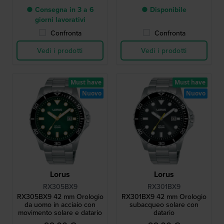
● Consegna in 3 a 6
● Disponibile
giorni lavorativi
Confronta
Confronta
Vedi i prodotti
Vedi i prodotti
Must have
Must have
Nuovo
Nuovo
Lorus
Lorus
RX305BX9
RX301BX9
RX305BX9 42 mm Orologio
RX301BX9 42 mm Orologio
da uomo in acciaio con
subacqueo solare con
movimento solare e datario
datario