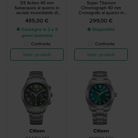
DS Action 40 mm
Super Titanium
Subacqueo al quarzo in
Chronograph 40 mm
acciaio inossidabile di
Cronografo al quarzo in
fabbricazione svizzera con
titanio a energia solare con
495,00 €
299,00 €
data
datario
● Consegna in 2 a 5
● Disponibile
giorni lavorativi
Confronta
Confronta
Vedi i prodotti
Vedi i prodotti
Citizen
Citizen