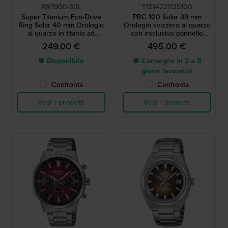
AW1900-50L
T1514221135100
Super Titanium Eco-Drive
PRC 100 Solar 39 mm
Ring Solar 40 mm Orologio
Orologio svizzero al quarzo
al quarzo in titanio ad
con esclusivo pannello
energia solare con data
solare in cristallo
249,00 €
495,00 €
● Disponibile
● Consegna in 2 a 5
giorni lavorativi
Confronta
Confronta
Vedi i prodotti
Vedi i prodotti