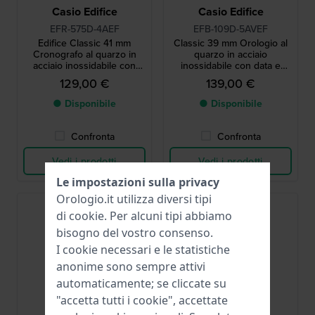
Casio Edifice
Casio Edifice
EFR-575D-4AEF
EFB-109D-5AVEF
Edifice Classic 41 mm
Classic 39 mm Orologio al
Cronografo al quarzo in
quarzo in acciaio
acciaio inossidabile con
inossidabile con data e
data
vetro zaffiro
129,00 €
139,00 €
● Disponibile
● Disponibile
Confronta
Confronta
Vedi i prodotti
Vedi i prodotti
Le impostazioni sulla privacy
Orologio.it utilizza diversi tipi
di
cookie
. Per alcuni tipi abbiamo
bisogno del vostro consenso.
I cookie necessari e le statistiche
anonime sono sempre attivi
automaticamente; se cliccate su
"accetta tutti i cookie", accettate