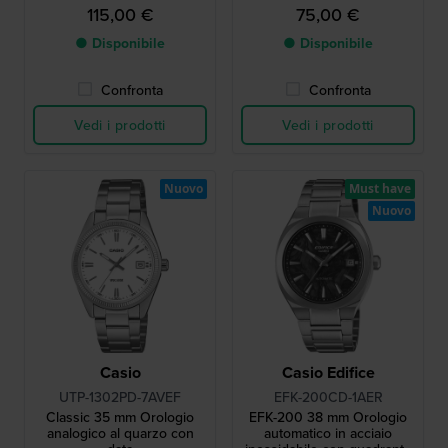
datario
115,00 €
75,00 €
● Disponibile
● Disponibile
Confronta
Confronta
Vedi i prodotti
Vedi i prodotti
Nuovo
Must have
Nuovo
Casio
Casio Edifice
UTP-1302PD-7AVEF
EFK-200CD-1AER
Classic 35 mm Orologio
EFK-200 38 mm Orologio
analogico al quarzo con
automatico in acciaio