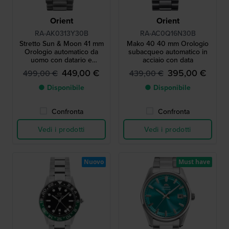
Orient
Orient
RA-AK0313Y30B
RA-AC0Q16N30B
Stretto Sun & Moon 41 mm
Mako 40 40 mm Orologio
Orologio automatico da
subacqueo automatico in
uomo con datario e
acciaio con data
quadrante 24 ore
449,00 €
395,00 €
499,00 €
439,00 €
giorno/notte.
● Disponibile
● Disponibile
Confronta
Confronta
Vedi i prodotti
Vedi i prodotti
Nuovo
Must have