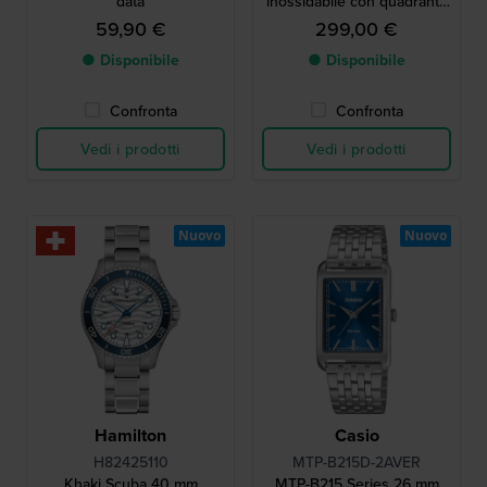
data
inossidabile con quadrante
in carbonio forgiato
59,90 €
299,00 €
● Disponibile
● Disponibile
Confronta
Confronta
Vedi i prodotti
Vedi i prodotti
Nuovo
Nuovo
Hamilton
Casio
H82425110
MTP-B215D-2AVER
Khaki Scuba 40 mm
MTP-B215 Series 26 mm