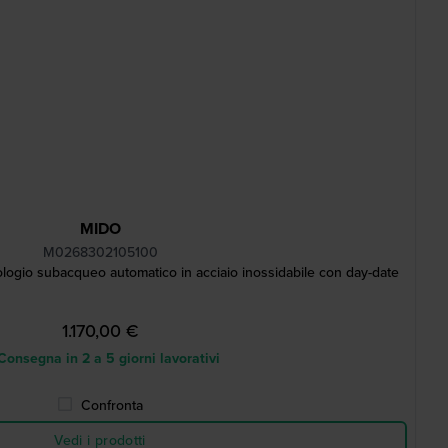
MIDO
M0268302105100
logio subacqueo automatico in acciaio inossidabile con day-date
1.170,00 €
onsegna in 2 a 5 giorni lavorativi
Confronta
Vedi i prodotti