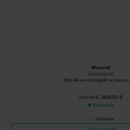
Maserati
R8873640015
Sfida 44 mm Cronografo acciaio con
269,00 €
299,00 €
● Disponibile
Confronta
Vedi i prodotti