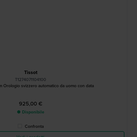
Tissot
T1274071104100
 Orologio svizzero automatico da uomo con data
925,00 €
● Disponibile
Confronta