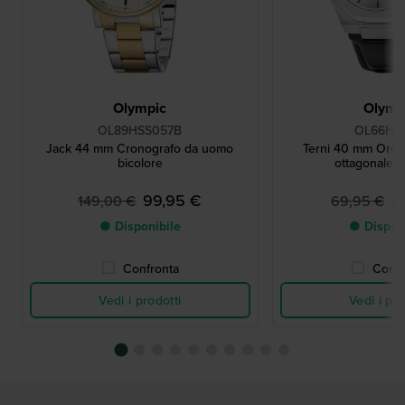
Olympic
Olymp
OL89HSS057B
OL66HSL
Jack 44 mm Cronografo da uomo
Terni 40 mm Orol
bicolore
ottagonale c
99,95 €
4
149,00 €
69,95 €
● Disponibile
● Dispon
Confronta
Confr
Vedi i prodotti
Vedi i pro