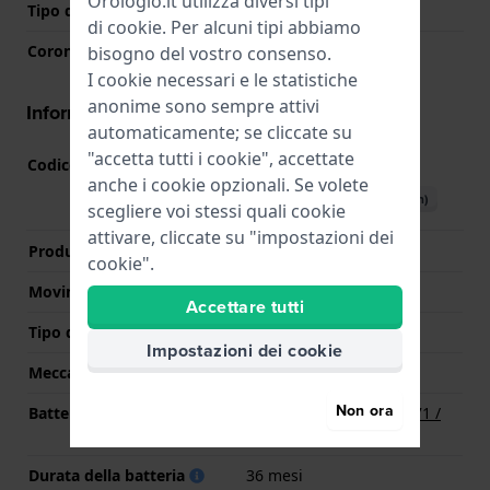
Orologio.it utilizza diversi tipi
Tipo di vetro
Minerale
di
cookie
. Per alcuni tipi abbiamo
Corona
Corona da estrarre
bisogno del vostro consenso.
I cookie necessari e le statistiche
anonime sono sempre attivi
Informazioni del movimento
automaticamente; se cliccate su
"accetta tutti i cookie", accettate
Codice Movimento
VD54
(
Vedi specifiche
)
anche i cookie opzionali. Se volete
Scarica il manuale (English)
scegliere voi stessi quali cookie
attivare, cliccate su "impostazioni dei
Produttore Movimento
Seiko Instruments Inc.
cookie".
Movimento svizzero
No
Accettare tutti
Tipo di display
Analogico
Impostazioni dei cookie
Meccanismo
Quarzo
Non ora
Batteria
Batteria Renata R371 371 /
SR920SW / SG6 / AG6
Durata della batteria
36 mesi