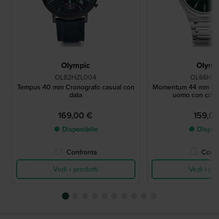
Olympic
Olymp
OL82HZL004
OL66HS
Tempus 40 mm Cronografo casual con
Momentum 44 mm Orol
data
uomo con crista
169,00 €
159,0
● Disponibile
● Dispon
Confronta
Confr
Vedi i prodotti
Vedi i pro