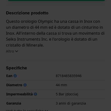
Descrizione prodotto
Questo orologio Olympic ha una cassa in Inox con
un diametro di 44 mm ed è dotato di un cinturino in
Inox. All'interno della cassa si trova un movimento di
Seiko Instruments Inc. e l'orologio è dotato di un
cristallo di Minerale.
Altro
L'orologio è impermeabile a 5ATM. Questo significa
che l'orologio è adatto per la doccia. L'orologio è
Specifiche
fornito con 3 anni di garanzia.
Ean
8718465835946
.
Diametro
44 mm
Impermeabilità
5 Bar (doccia)
Garanzia
3 anni di garanzia
Vedi tutte le specifiche