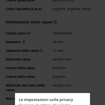
Colore quadrante
Azzurro o blu
Colori lancette (h,m,s)
Argento, Argento, Rosso
Informazioni della cassa
Codice cassa
OL89HSS056
Diametro
44 mm
Spessore della cassa
11 mm
Materiale cassa
Acciaio inox
Forma della cassa
Rotondo
Colore della cassa
Argento
Materiale del retro della
Acciaio inox
cassa
Retro cassa
Coperchio a pressione
Le impostazioni sulla privacy