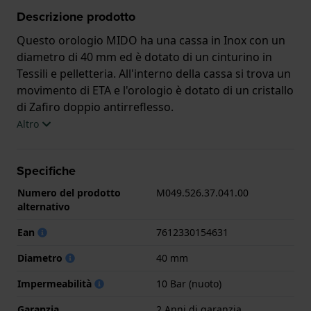
Descrizione prodotto
Questo orologio MIDO ha una cassa in Inox con un
diametro di 40 mm ed è dotato di un cinturino in
Tessili e pelletteria. All'interno della cassa si trova un
movimento di ETA e l'orologio è dotato di un cristallo
di Zafiro doppio antirreflesso.
Altro
L'orologio è impermeabile a 10ATM. Questo significa
che l'orologio è adatto al nuoto. L'orologio è fornito
Specifiche
con 2 Anni di garanzia.
Numero del prodotto
M049.526.37.041.00
.
alternativo
Ean
7612330154631
Diametro
40 mm
Impermeabilità
10 Bar (nuoto)
Garanzia
2 Anni di garanzia