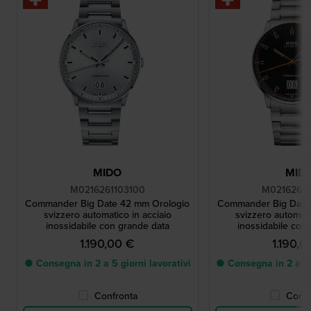
MIDO
MID
M0216261103100
M02162611
Commander Big Date 42 mm Orologio
Commander Big Date
svizzero automatico in acciaio
svizzero automati
inossidabile con grande data
inossidabile con
1.190,00 €
1.190,0
● Consegna in 2 a 5 giorni lavorativi
● Consegna in 2 a 5 g
Confronta
Confr