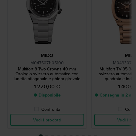
MIDO
MID
M0475071105100
M0493073
Multifort 8 Two Crowns 40 mm
Multifort TV 35 34
Orologio svizzero automatico con
svizzero automatic
lunetta ottagonale e ghiera girevole
quadrata e indici
interna
1.220,00 €
1.400,
● Disponibile
● Consegna in 2 a 5 g
Confronta
Confr
Vedi i prodotti
Vedi i pro