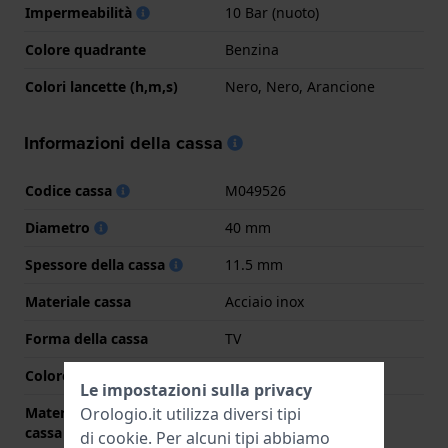
Impermeabilità
10 Bar (nuoto)
Colore quadrante
Benzina
Colori lancette (h,m,s)
Nero, Nero, Arancione
Informazioni della cassa
Codice cassa
M049526
Diametro
40 mm
Spessore della cassa
11.5 mm
Materiale cassa
Acciaio inox
Forma della cassa
TV
Colore della cassa
Nero
Le impostazioni sulla privacy
Orologio.it utilizza diversi tipi
Materiale del retro della
Acciaio inox
cassa
di
cookie
. Per alcuni tipi abbiamo