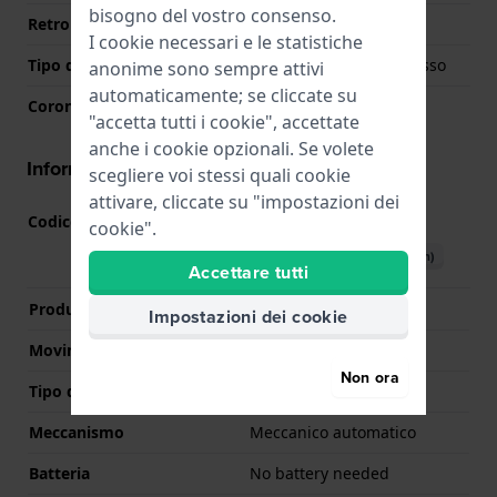
bisogno del vostro consenso.
Retro cassa
Chiusura con viti
I cookie necessari e le statistiche
Tipo di vetro
Zafiro doppio antirreflesso
anonime sono sempre attivi
automaticamente; se cliccate su
Corona
Corona a vite
"accetta tutti i cookie", accettate
anche i cookie opzionali. Se volete
Informazioni del movimento
scegliere voi stessi quali cookie
attivare, cliccate su "impostazioni dei
Codice Movimento
80.651
(
Vedi specifiche
)
cookie".
Scarica il manuale (English)
Accettare tutti
Produttore Movimento
ETA
Impostazioni dei cookie
Movimento svizzero
Si
Non ora
Tipo di display
Analogico
Meccanismo
Meccanico automatico
Batteria
No battery needed