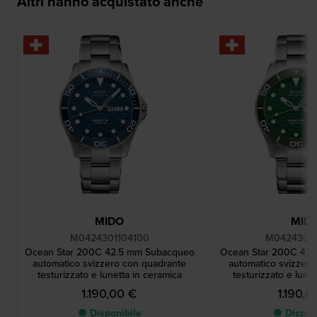
Altri hanno acquistato anche
MIDO
MID
M0424301104100
M04243011
Ocean Star 200C 42.5 mm Subacqueo
Ocean Star 200C 42
automatico svizzero con quadrante
automatico svizzero
testurizzato e lunetta in ceramica
testurizzato e lune
1.190,00 €
1.190,0
● Disponibile
● Dispon