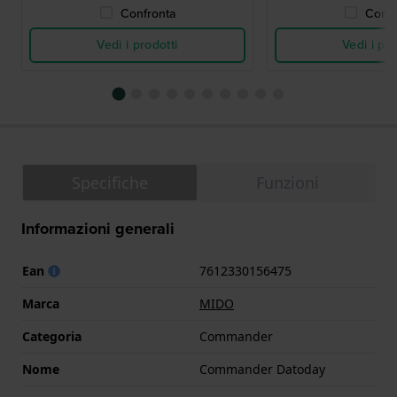
Confronta
Confr
Vedi i prodotti
Vedi i pro
Specifiche
Funzioni
Informazioni generali
Ean
7612330156475
Marca
MIDO
Categoria
Commander
Nome
Commander Datoday