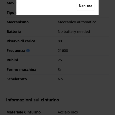
Movimento svizzero
Si
Non ora
Tipo di display
Analogico
Meccanismo
Meccanico automatico
Batteria
No battery needed
Riserva di carica
80
Frequenza
21600
Rubini
25
Fermo macchina
Si
Scheletrato
No
Informazioni sul cinturino
Materiale Cinturino
Acciaio inox