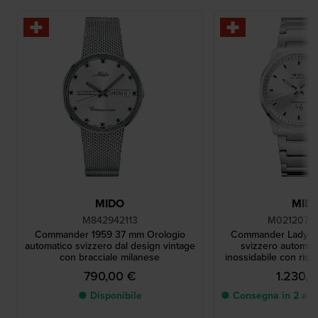
MIDO
MID
M842942113
M02120711
Commander 1959 37 mm Orologio
Commander Lady 3
automatico svizzero dal design vintage
svizzero automati
con bracciale milanese
inossidabile con riser
giorn
790,00 €
1.230,
● Disponibile
● Consegna in 2 a 5 g