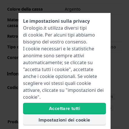
Colore della cassa
Argento
Materiale del retro della
Acciaio inox
Le impostazioni sulla privacy
cassa
Orologio.it utilizza diversi tipi
di
cookie
. Per alcuni tipi abbiamo
Retro cassa
Trasparente
bisogno del vostro consenso.
Tipo di vetro
Zafiro doppio antirreflesso
I cookie necessari e le statistiche
anonime sono sempre attivi
Corona
Corona da estrarre
automaticamente; se cliccate su
"accetta tutti i cookie", accettate
Informazioni del movimento
anche i cookie opzionali. Se volete
scegliere voi stessi quali cookie
Codice Movimento
80.621
(
Vedi specifiche
)
attivare, cliccate su "impostazioni dei
cookie".
Scarica il manuale (English)
Accettare tutti
Scarica il manuale (Italian)
Impostazioni dei cookie
Produttore Movimento
ETA