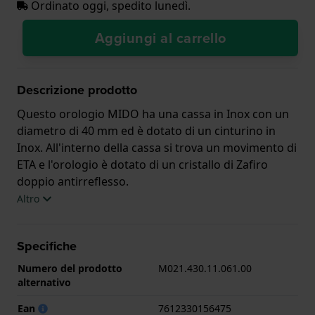
Ordinato oggi, spedito lunedì.
Aggiungi al carrello
Descrizione prodotto
Questo orologio MIDO ha una cassa in Inox con un
diametro di 40 mm ed è dotato di un cinturino in
Inox. All'interno della cassa si trova un movimento di
ETA e l'orologio è dotato di un cristallo di Zafiro
doppio antirreflesso.
Altro
L'orologio è impermeabile a 5ATM. Questo significa
che l'orologio è adatto per la doccia. L'orologio è
Specifiche
fornito con 2 Anni di garanzia.
Numero del prodotto
M021.430.11.061.00
.
alternativo
Ean
7612330156475