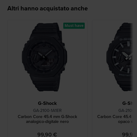
Altri hanno acquistato anche
Must have
G-Shock
G-Sho
GA-2100-1A1ER
GA-2100-
Carbon Core 45.4 mm G-Shock
Carbon Core 45.4 m
analogico-digitale nero
opaco su
99,90 €
99,90