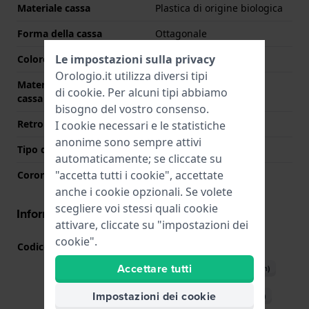
Materiale cassa
Plastica di origine biologica
Forma della cassa
Ottagonale
Le impostazioni sulla privacy
Colore della cassa
Bianco
Orologio.it utilizza diversi tipi
Materiale del retro della
Acciaio inox
di
cookie
. Per alcuni tipi abbiamo
cassa
bisogno del vostro consenso.
Retro cassa
Chiusura con viti
I cookie necessari e le statistiche
anonime sono sempre attivi
Tipo di vetro
Minerale
automaticamente; se cliccate su
"accetta tutti i cookie", accettate
Corona
N/D
anche i cookie opzionali. Se volete
scegliere voi stessi quali cookie
Informazioni del movimento
attivare, cliccate su "impostazioni dei
cookie".
Codice Movimento
5611
(
Vedi specifiche
)
Accettare tutti
Scarica il manuale (English)
Impostazioni dei cookie
Scarica il manuale (Italian)