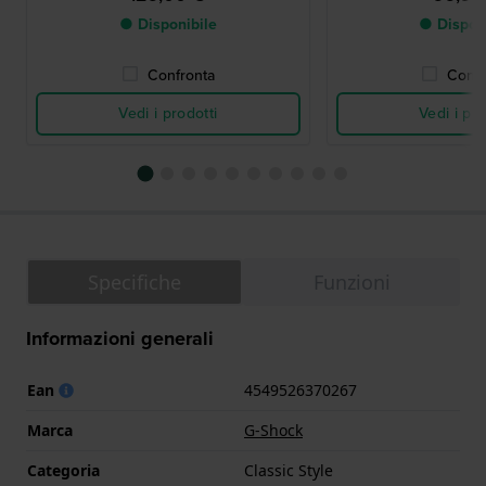
● Disponibile
● Dispon
Confronta
Confr
Vedi i prodotti
Vedi i pro
Specifiche
Funzioni
Informazioni generali
Ean
4549526370267
Marca
G-Shock
Categoria
Classic Style