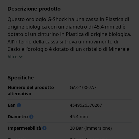
Descrizione prodotto
Questo orologio G-Shock ha una cassa in Plastica di
origine biologica con un diametro di 45.4 mm ed è
dotato di un cinturino in Plastica di origine biologica.
All'interno della cassa si trova un movimento di
Casio e l'orologio è dotato di un cristallo di Minerale.
Altro
L'orologio è impermeabile a 20ATM. Ciò significa che
l'orologio è adatto alle immersioni. L'orologio è
Specifiche
fornito con 2 Anni di garanzia.
Numero del prodotto
GA-2100-7A7
.
alternativo
Ean
4549526370267
Diametro
45.4 mm
Impermeabilità
20 Bar (immersione)