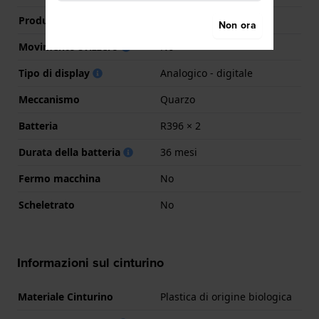
Produttore Movimento
Casio
Non ora
Movimento svizzero
No
Tipo di display
Analogico - digitale
Meccanismo
Quarzo
Batteria
R396 × 2
Durata della batteria
36 mesi
Fermo macchina
No
Scheletrato
No
Informazioni sul cinturino
Materiale Cinturino
Plastica di origine biologica