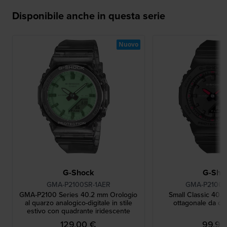
Disponibile anche in questa serie
Nuovo
G-Shock
G-Sho
GMA-P2100SR-1AER
GMA-P2100S
GMA-P2100 Series 40.2 mm Orologio
Small Classic 40.
al quarzo analogico-digitale in stile
ottagonale da do
estivo con quadrante iridescente
129,00 €
99,90