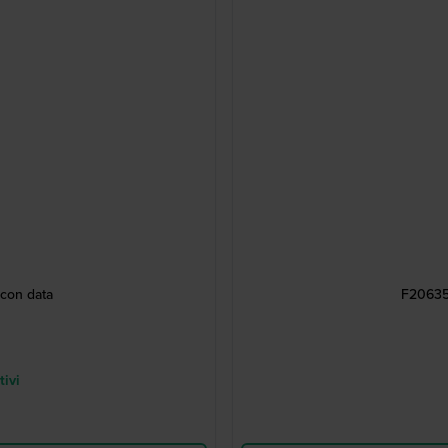
con data
F20635 
tivi