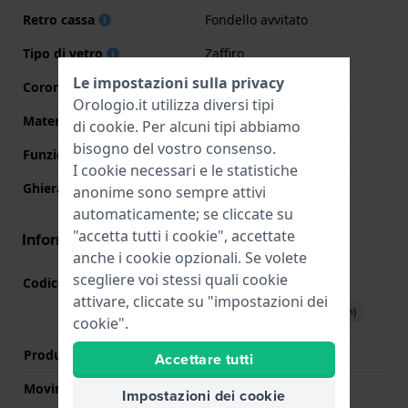
Retro cassa
Fondello avvitato
Tipo di vetro
Zaffiro
Le impostazioni sulla privacy
Corona
Corona da estrarre
Orologio.it utilizza diversi tipi
Materiale della ghiera
Acciaio inox
di
cookie
. Per alcuni tipi abbiamo
bisogno del vostro consenso.
Funzione della ghiera
Tachimetro
I cookie necessari e le statistiche
Ghiera rotante
Nessuna - Fissa
anonime sono sempre attivi
automaticamente; se cliccate su
"accetta tutti i cookie", accettate
Informazioni del movimento
anche i cookie opzionali. Se volete
scegliere voi stessi quali cookie
Codice Movimento
JS25
(
Vedi specifiche
)
attivare, cliccate su "impostazioni dei
Scarica il manuale (English)
cookie".
Produttore Movimento
Miyota
Accettare tutti
Movimento svizzero
No
Impostazioni dei cookie