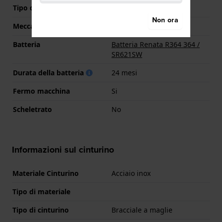
Tipo di display
Analogico
Non ora
Meccanismo
Quarzo
Batteria
Batteria Renata R364 364 /
SR621SW
Durata della batteria
24 mesi
Fermo macchina
Si
Scheletrato
No
Informazioni sul cinturino
Materiale Cinturino
Acciaio inox
Tipo di materiale
Tipo di cinturino
Bracciale a maglie