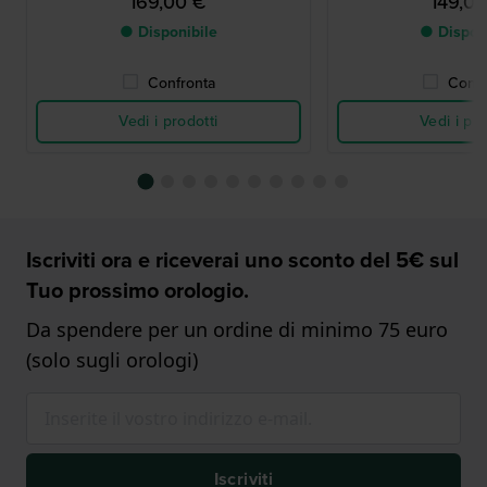
169,00 €
149,0
● Disponibile
● Dispon
Confronta
Confr
Vedi i prodotti
Vedi i pro
Iscriviti ora e riceverai uno sconto del 5€ sul
Tuo prossimo orologio.
Da spendere per un ordine di minimo 75 euro
(solo sugli orologi)
Iscriviti