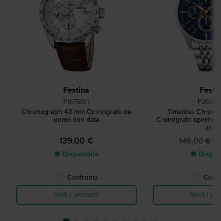
Festina
Festi
F16760/1
F20285
Chronograph 43 mm Cronografo da
Timeless Chrono
uomo con data
Cronografo sportivo 
uom
139,00 €
8
149,00 €
● Disponibile
● Dispon
Confronta
Confr
Vedi i prodotti
Vedi i pro