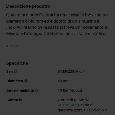
Descrizione prodotto
Questo orologio Festina ha una cassa in Inox con un
diametro di 46 mm ed è dotato di un cinturino in
Inox. All'interno della cassa si trova un movimento di
Miyota e l'orologio è dotato di un cristallo di Zaffiro.
L'orologio è impermeabile a 10ATM. Questo significa
Altro
che l'orologio è adatto al nuoto. L'orologio è fornito
con 2 Anni di garanzia.
Specifiche
.
Ean
8430622814754
Diametro
46 mm
Impermeabilità
10 Bar (nuoto)
Garanzia
2 Anni di garanzia
gratuita
1 anno di
garanzia extra su Orologio.it