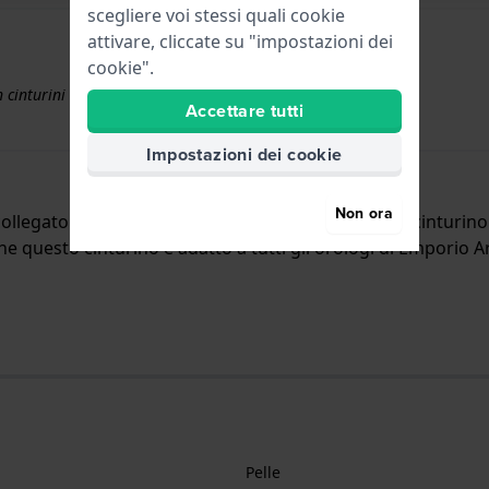
scegliere voi stessi quali cookie
attivare, cliccate su "impostazioni dei
cookie".
 cinturini superiori a € 50
Accettare tutti
Impostazioni dei cookie
Non ora
ollegato all'orologio per mezzo di perni a molla. Il cinturi
a che questo cinturino è adatto a tutti gli orologi di Emporio 
Pelle