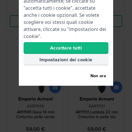
automaticamente; se cliccate su
"accetta tutti i cookie", accettate
Confronta
Confronta
anche i cookie opzionali. Se volete
Vedi i prodotti
Vedi i prodotti
scegliere voi stessi quali cookie
attivare, cliccate su "impostazioni dei
cookie".
Accettare tutti
Impostazioni dei cookie
Non ora
Emporio Armani
Emporio Armani
AAR11149
AAR11131
AR11149 Gioia 14 mm
AR11131 Lambda 22 mm
Cinturino pelle verde
Cinturino in pelle blu
59,00 €
59,00 €