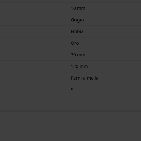
10 mm
Grigio
Fibbia
Oro
70 mm
120 mm
Perni a molla
Si