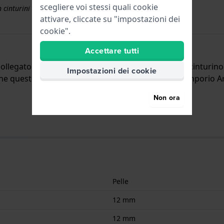
scegliere voi stessi quali cookie
 cinturini superiori a € 50
attivare, cliccate su "impostazioni dei
cookie".
Accettare tutti
ollegato all'orologio per mezzo di perni a molla. Il cinturi
Impostazioni dei cookie
a che questo cinturino è adatto a tutti gli orologi di Emporio 
Non ora
Pelle
12 mm
12 mm