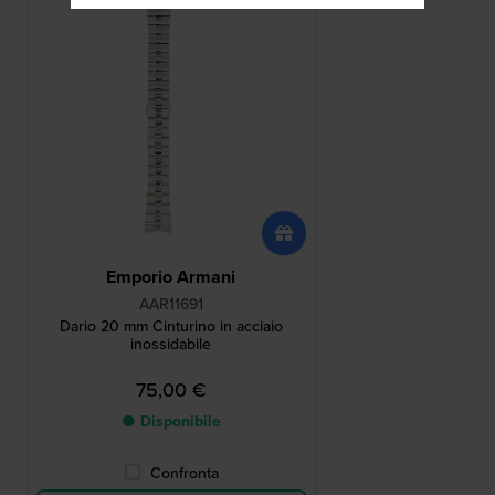
Emporio Armani
AAR11691
Dario 20 mm Cinturino in acciaio
inossidabile
75,00 €
● Disponibile
Confronta