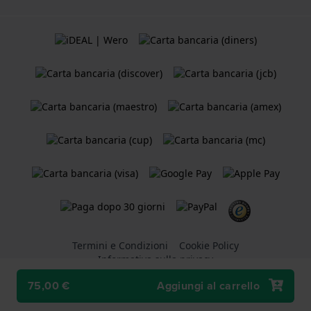
Termini e Condizioni
Cookie Policy
Informativa sulla privacy
75,00 €
Aggiungi al carrello
Un negozio online di
Holland Watch Group B.V.