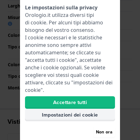
Larghezza tra Anse
20 mm
Le impostazioni sulla privacy
Orologio.it utilizza diversi tipi
Misura cinturino alla fibbia
16 mm
di
cookie
. Per alcuni tipi abbiamo
bisogno del vostro consenso.
Colore cinturino
Argento
I cookie necessari e le statistiche
anonime sono sempre attivi
Tipo di chiusura
Chiusura a farfalla con
automaticamente; se cliccate su
bottoni
"accetta tutti i cookie", accettate
Colore Chiusura
Argento
anche i cookie opzionali. Se volete
scegliere voi stessi quali cookie
Tipo di montatura
Perni a molla
attivare, cliccate su "impostazioni dei
Montatura dritta
No
cookie".
Accettare tutti
Impostazioni dei cookie
Visti di recente
Non ora