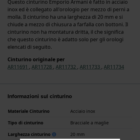
Questo cinturino Emporio Armani è fatto in acciaio
inox ed è collegato all'orologio per mezzo di perni a
molla. Il cinturino ha una larghezza di 20 mm e si
chiude a mezzo di chiusura a farfalla con bottoni. Il
cinturino non ha montatura dritta, il che significa
che questo cinturino è adatto solo per gli orologi
elencati di seguito.
Cinturino originale per
AR11691
,
AR11728
,
AR11732
,
AR11733
,
AR11734
Informazioni sul cinturino
Materiale Cinturino
Acciaio inox
Tipo di cinturino
Bracciale a maglie
Larghezza cinturino
20 mm