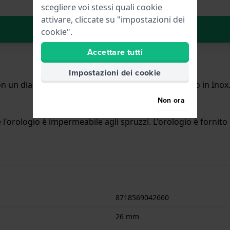
scegliere voi stessi quali cookie
attivare, cliccate su "impostazioni dei
Aggiungi al carrello
cookie".
Accettare tutti
Impostazioni dei cookie
 un diametro di 26 mm ed è dotato di un cinturino in Inox. 
Non ora
l'orologio è impermeabile agli spruzzi. L'orologio è fornito 
8718569042660
26 mm