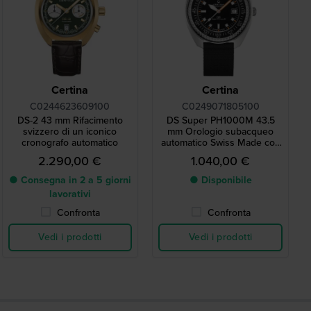
Certina
Certina
C0244623609100
C0249071805100
DS-2 43 mm Rifacimento
DS Super PH1000M 43.5
svizzero di un iconico
mm Orologio subacqueo
cronografo automatico
automatico Swiss Made con
valvola per l'elio
2.290,00 €
1.040,00 €
● Consegna in 2 a 5 giorni
● Disponibile
lavorativi
Confronta
Confronta
Vedi i prodotti
Vedi i prodotti