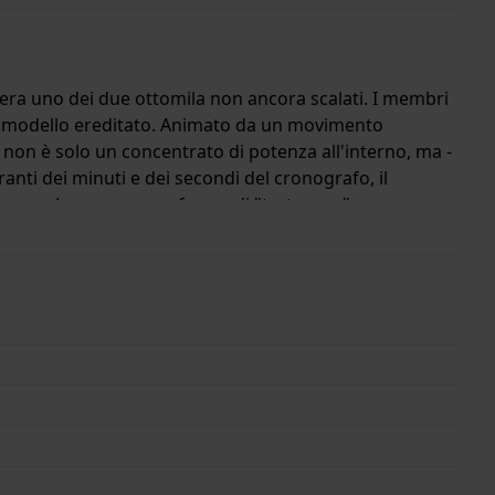
a era uno dei due ottomila non ancora scalati. I membri
o modello ereditato. Animato da un movimento
o non è solo un concentrato di potenza all'interno, ma -
ti dei minuti e dei secondi del cronografo, il
ganza. La sua cassa a forma di "tartaruga" e