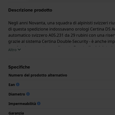
Descrizione prodotto
Negli anni Novanta, una squadra di alpinisti svizzeri ri
di questa spedizione indossavano orologi Certina DS 
automatico svizzero A05.231 da 29 rubini con una riserva
grazie al sistema Certina Double-Security - è anche im
quadrante presenta una discreta finestrella del datario
Altro
l'attenzione ai dettagli lo rendono un accessorio senz
Specifiche
Numero del prodotto alternativo
Ean
Diametro
Impermeabilità
Garanzia