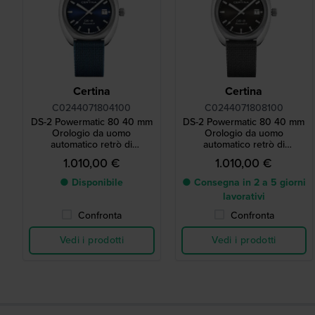
Certina
Certina
C0244071804100
C0244071808100
DS-2 Powermatic 80 40 mm
DS-2 Powermatic 80 40 mm
Orologio da uomo
Orologio da uomo
automatico retrò di
automatico retrò di
fabbricazione svizzera
fabbricazione svizzera
1.010,00 €
1.010,00 €
● Disponibile
● Consegna in 2 a 5 giorni
lavorativi
Confronta
Confronta
Vedi i prodotti
Vedi i prodotti