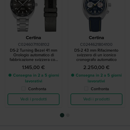
Certina
Certina
C0246071108102
C0244621804100
DS-2 Turning Bezel 41 mm
DS-2 43 mm Rifacimento
Orologio automatico di
svizzero di un iconico
fabbricazione svizzera con
cronografo automatico
cinturino supplementare
1.145,00 €
2.250,00 €
● Consegna in 2 a 5 giorni
● Consegna in 2 a 5 giorni
lavorativi
lavorativi
Confronta
Confronta
Vedi i prodotti
Vedi i prodotti