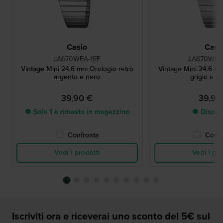
Casio
Casi
LA670WEA-1EF
LA670WEA
Vintage Mini 24.6 mm Orologio retrò
Vintage Mini 24.6 mm
argento e nero
grigio e a
39,90 €
39,90
● Solo 1 è rimasto in magazzino
● Dispon
Confronta
Confr
Vedi i prodotti
Vedi i pro
Iscriviti ora e riceverai uno sconto del 5€ sul