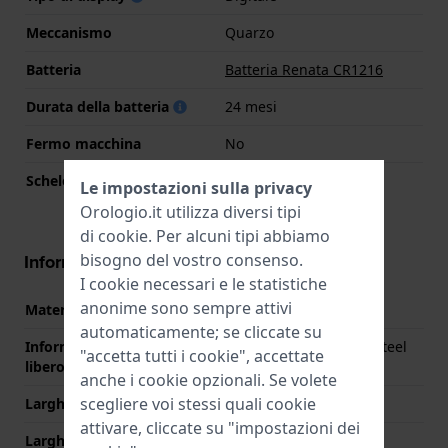
Meccanismo
Quarzo
Batteria
Batteria Renata CR1216
Durata della batteria
24 mesi
Fermo macchina
No
Scheletrato
No
Le impostazioni sulla privacy
Orologio.it utilizza diversi tipi
di
cookie
. Per alcuni tipi abbiamo
bisogno del vostro consenso.
Informazioni sul cinturino
I cookie necessari e le statistiche
anonime sono sempre attivi
Materiale Cinturino
Acciaio inox
automaticamente; se cliccate su
Informazioni extra (testo
Gold Coated Stainless steel
"accetta tutti i cookie", accettate
libero)
bracelet
anche i cookie opzionali. Se volete
scegliere voi stessi quali cookie
Larghezza cinturino
13 mm
attivare, cliccate su "impostazioni dei
Larghezza tra Anse
13 mm