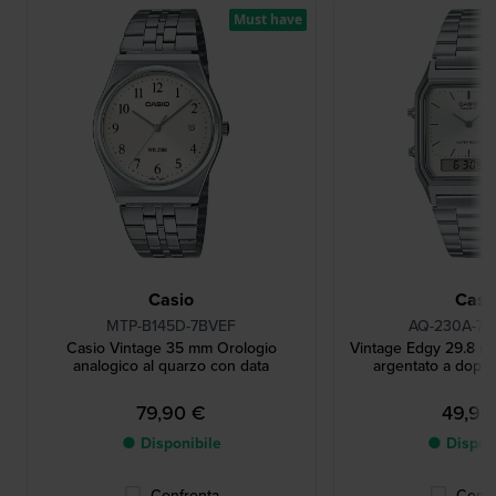
Must have
Casio
Casi
MTP-B145D-7BVEF
AQ-230A-7
Casio Vintage 35 mm Orologio
Vintage Edgy 29.8 mm
analogico al quarzo con data
argentato a doppi
79,90 €
49,90
● Disponibile
● Dispon
Confronta
Confr