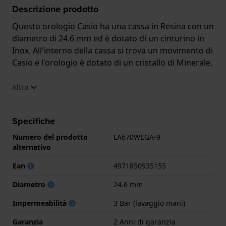
Descrizione prodotto
Questo orologio Casio ha una cassa in Resina con un
diametro di 24.6 mm ed è dotato di un cinturino in
Inox. All'interno della cassa si trova un movimento di
Casio e l'orologio è dotato di un cristallo di Minerale.
L'orologio è impermeabile a 3ATM. Questo significa
Altro
che l'orologio è impermeabile agli spruzzi. L'orologio
è fornito con 2 Anni di garanzia.
Specifiche
.
Numero del prodotto
LA670WEGA-9
alternativo
Ean
4971850935155
Diametro
24.6 mm
Impermeabilità
3 Bar (lavaggio mani)
Garanzia
2 Anni di garanzia