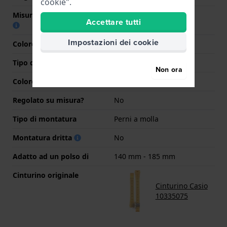
cookie".
Misura cinturino alla fibbia
12 mm
Accettare tutti
Impostazioni dei cookie
Colore cinturino
Oro
Tipo di chiusura
Chiusura milanese
Non ora
Colore Chiusura
Oro
Regolato su misura?
No
Tipo di montatura
Perni a molla
Montatura dritta
No
Adatto ad un polso di
140 mm - 185 mm
Cinturino originale
Cinturino Casio
10335075