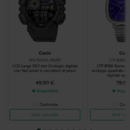
Casio
Casi
WS-1500H-3BVEF
LTP-B166D
LCD Large 50.1 mm Orologio digitale
LTP-B166 Series 
con fasi lunari e cercatore di pesci
orologio quadrato al 
ispirato agli
49,90 €
79,90
● Disponibile
● Dispon
Confronta
Confr
Vedi i prodotti
Vedi i pro