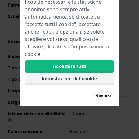
I cookie necessari e le statistiche
Fermo macchina
Si
anonime sono sempre attivi
automaticamente; se cliccate su
Scheletrato
No
"accetta tutti i cookie", accettate
anche i cookie opzionali. Se volete
scegliere voi stessi quali cookie
Informazioni sul cinturino
attivare, cliccate su "impostazioni dei
cookie".
Materiale Cinturino
Acciaio inox
Accettare tutti
Tipo di materiale
Impostazioni dei cookie
Tipo di cinturino
Bracciale a maglie
Larghezza cinturino
14 mm
Non ora
Larghezza tra Anse
14 mm
Misura cinturino alla fibbia
12 mm
Colore cinturino
Bicolore