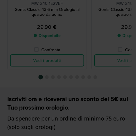
MW-240-1E2VEF
MW-240-1
Gents Classic 43.6 mm Orologio al
Gents Classic 43.6 
quarzo da uomo
quarzo da
29,90 €
29,90
● Disponibile
● Dispon
Confronta
Confr
Vedi i prodotti
Vedi i pro
Iscriviti ora e riceverai uno sconto del 5€ sul
Tuo prossimo orologio.
Da spendere per un ordine di minimo 75 euro
(solo sugli orologi)