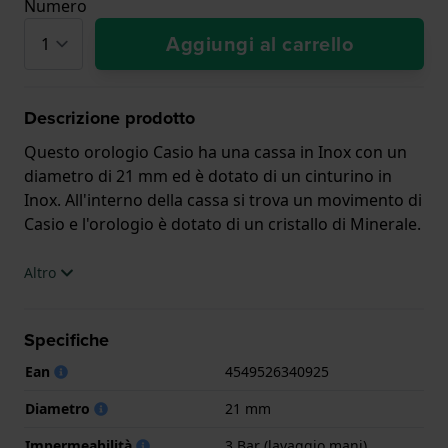
Numero
Aggiungi al carrello
Descrizione prodotto
Questo orologio Casio ha una cassa in Inox con un
diametro di 21 mm ed è dotato di un cinturino in
Inox. All'interno della cassa si trova un movimento di
Casio e l'orologio è dotato di un cristallo di Minerale.
L'orologio è impermeabile a 3ATM. Questo significa
Altro
che l'orologio è impermeabile agli spruzzi. L'orologio
è fornito con 2 Anni di garanzia.
Specifiche
.
Ean
4549526340925
Diametro
21 mm
Impermeabilità
3 Bar (lavaggio mani)