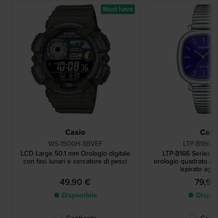
Must have
Casio
Casi
WS-1500H-3BVEF
LTP-B166D
LCD Large 50.1 mm Orologio digitale
LTP-B166 Series 
con fasi lunari e cercatore di pesci
orologio quadrato al 
ispirato agli
49,90 €
79,90
● Disponibile
● Dispon