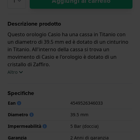
Aggiungi al carrello
Descrizione prodotto
Questo orologio Casio ha una cassa in Titanio con
un diametro di 39.5 mm ed è dotato di un cinturino
in Titanio. All'interno della cassa si trova un
movimento di Casio e l'orologio è dotato di un
cristallo di Zaffiro.
Altro
L'orologio è impermeabile a 5ATM. Questo significa
che l'orologio è adatto per la doccia. L'orologio è
Specifiche
fornito con 2 Anni di garanzia.
Ean
4549526346033
.
Diametro
39.5 mm
Impermeabilità
5 Bar (doccia)
Garanzia
2 Anni di garanzia