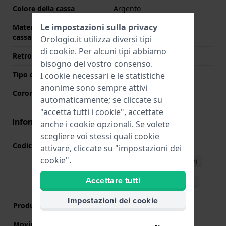
Colore della cassa
Argento
Le impostazioni sulla privacy
Materiale del retro della
Titanio
cassa
Orologio.it utilizza diversi tipi
di
cookie
. Per alcuni tipi abbiamo
Retro cassa
Chiusura con viti
bisogno del vostro consenso.
Tipo di vetro
Zaffiro
I cookie necessari e le statistiche
anonime sono sempre attivi
Corona
N/D
automaticamente; se cliccate su
"accetta tutti i cookie", accettate
Informazioni del movimento
anche i cookie opzionali. Se volete
scegliere voi stessi quali cookie
Codice Movimento
5161
(
Vedi specifiche
)
attivare, cliccate su "impostazioni dei
cookie".
Scarica il manuale (English)
Accettare tutti
Scarica il manuale (Italian)
Impostazioni dei cookie
Produttore Movimento
Casio
Movimento svizzero
No