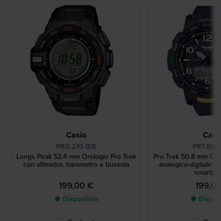
Casio
Casi
PRG-270-1ER
PRT-B50
Longs Peak 52.4 mm Orologio Pro Trek
Pro Trek 50.8 mm Oro
con altimetro, barometro e bussola
analogico-digitale 
smartph
199,00 €
199,0
● Disponibile
● Dispon