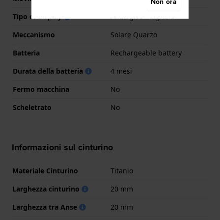
Non ora
Tipo di display
Analogico - digitale
Meccanismo
Solare Quarzo
Batteria
Rechargeable battery
Durata della batteria
4 mesi
Fermo macchina
No
Scheletrato
No
Informazioni sul cinturino
Materiale Cinturino
Titanio
Larghezza cinturino
20 mm
Larghezza tra Anse
20 mm