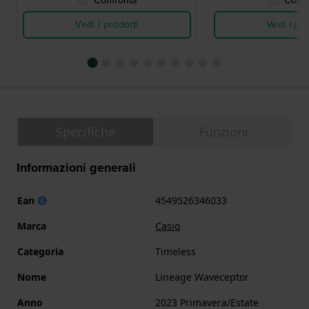
Confronta
Confr
Vedi i prodotti
Vedi i pro
Specifiche
Funzioni
Informazioni generali
Ean
4549526346033
Marca
Casio
Categoria
Timeless
Nome
Lineage Waveceptor
Anno
2023 Primavera/Estate