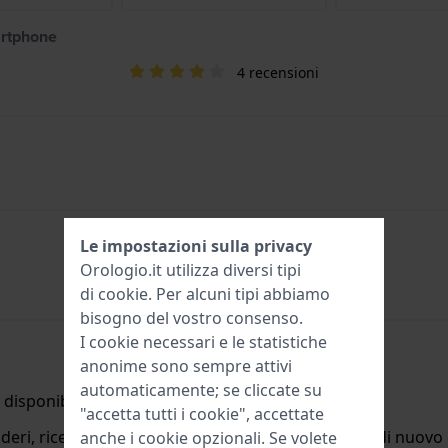
artphone
4 recensioni
Le impostazioni sulla privacy
Orologio.it utilizza diversi tipi
di
cookie
. Per alcuni tipi abbiamo
bisogno del vostro consenso.
I cookie necessari e le statistiche
anonime sono sempre attivi
automaticamente; se cliccate su
disponibile.
"accetta tutti i cookie", accettate
deri, riceverete un'e-mail quando il prodotto sarà di nuovo d
anche i cookie opzionali. Se volete