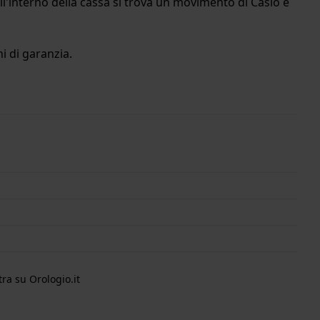
l'interno della cassa si trova un movimento di Casio e
i di garanzia.
ra su Orologio.it