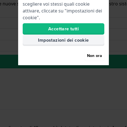
ulle nuove scorte. Subito dopo viene cancellato dal nostro si
scegliere voi stessi quali cookie
attivare, cliccate su "impostazioni dei
cookie".
Accettare tutti
Impostazioni dei cookie
Non ora
alla lista dei desideri