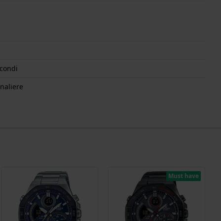
econdi
rnaliere
Must have