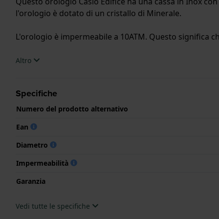
Questo orologio Casio Edifice ha una cassa in Inox con 
l'orologio è dotato di un cristallo di Minerale.
L'orologio è impermeabile a 10ATM. Questo significa che 
.
Altro
Specifiche
Numero del prodotto alternativo
Ean
Diametro
Impermeabilità
Garanzia
Vedi tutte le specifiche