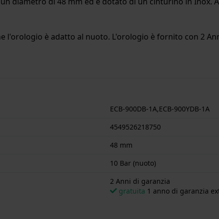
un diametro di 48 mm ed è dotato di un cinturino in Inox. Al
l'orologio è adatto al nuoto. L'orologio è fornito con 2 Ann
ECB-900DB-1A,ECB-900YDB-1A
4549526218750
48 mm
10 Bar (nuoto)
2 Anni di garanzia
gratuita
1 anno di garanzia ext