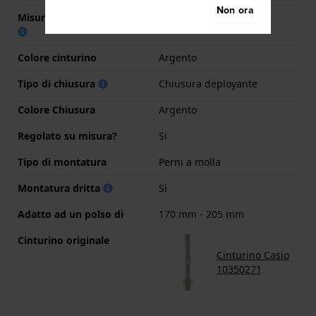
Non ora
Misura cinturino alla fibbia
18 mm
Colore cinturino
Argento
Tipo di chiusura
Chiusura deployante
Colore Chiusura
Argento
Regolato su misura?
Si
Tipo di montatura
Perni a molla
Montatura dritta
Si
Adatto ad un polso di
170 mm - 205 mm
Cinturino originale
Cinturino Casio
10350271