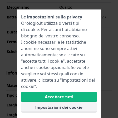
Meccanismo
Quarzo
Le impostazioni sulla privacy
Batteria
Batteria Renata R377 377 /
SR626SW / SG4
Orologio.it utilizza diversi tipi
di
cookie
. Per alcuni tipi abbiamo
Durata della batteria
36 mesi
bisogno del vostro consenso.
I cookie necessari e le statistiche
Fermo macchina
Si
anonime sono sempre attivi
Scheletrato
No
automaticamente; se cliccate su
"accetta tutti i cookie", accettate
anche i cookie opzionali. Se volete
Informazioni sul cinturino
scegliere voi stessi quali cookie
attivare, cliccate su "impostazioni dei
Materiale Cinturino
Acciaio inox
cookie".
Tipo di cinturino
Bracciale a maglie
Accettare tutti
Larghezza cinturino
20 mm
Impostazioni dei cookie
Larghezza tra Anse
20 mm