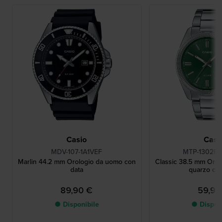
Casio
Casi
MDV-107-1A1VEF
MTP-1302PD
Marlin 44.2 mm Orologio da uomo con
Classic 38.5 mm Orolo
data
quarzo co
89,90 €
59,90
● Disponibile
● Dispon