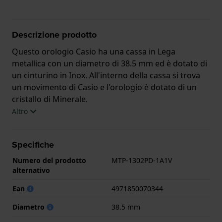
Descrizione prodotto
Questo orologio Casio ha una cassa in Lega
metallica con un diametro di 38.5 mm ed è dotato di
un cinturino in Inox. All'interno della cassa si trova
un movimento di Casio e l'orologio è dotato di un
cristallo di Minerale.
Altro
L'orologio è impermeabile a 5ATM. Questo significa
che l'orologio è adatto per la doccia. L'orologio è
Specifiche
fornito con 2 Anni di garanzia.
Numero del prodotto
MTP-1302PD-1A1V
.
alternativo
Ean
4971850070344
Diametro
38.5 mm