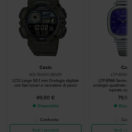
Casio
Casi
WS-1500H-3BVEF
LTP-B166D
LCD Large 50.1 mm Orologio digitale
LTP-B166 Series 
con fasi lunari e cercatore di pesci
orologio quadrato al 
ispirato agli
49,90 €
79,90
● Disponibile
● Dispon
Confronta
Confr
Vedi i prodotti
Vedi i pro