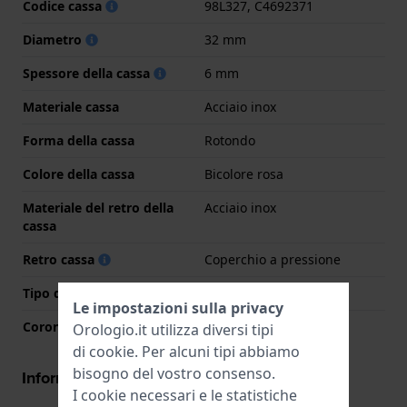
Codice cassa
98L327, C4692371
Diametro
32 mm
Spessore della cassa
6 mm
Materiale cassa
Acciaio inox
Forma della cassa
Rotondo
Colore della cassa
Bicolore rosa
Materiale del retro della
Acciaio inox
cassa
Retro cassa
Coperchio a pressione
Tipo di vetro
Minerale
Le impostazioni sulla privacy
Corona
Corona da estrarre
Orologio.it utilizza diversi tipi
di
cookie
. Per alcuni tipi abbiamo
bisogno del vostro consenso.
Informazioni del movimento
I cookie necessari e le statistiche