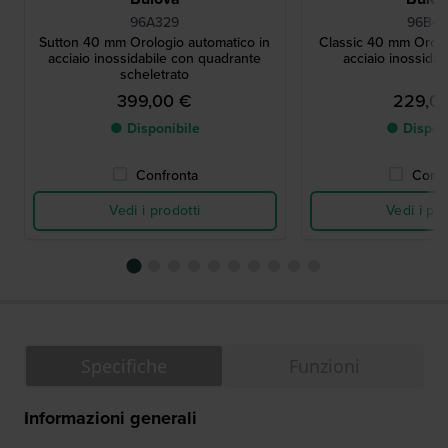
96A329
96B47
Sutton 40 mm Orologio automatico in
Classic 40 mm Orolog
acciaio inossidabile con quadrante
acciaio inossidab
scheletrato
399,00 €
229,0
● Disponibile
● Dispon
Confronta
Confr
Vedi i prodotti
Vedi i pro
Specifiche
Funzioni
Informazioni generali