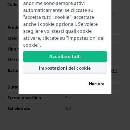
anonime sono sempre attivi
Codice Movimento
GL32
(
Vedi specifiche
)
automaticamente; se cliccate su
Scarica il manuale (English)
"accetta tutti i cookie", accettate
anche i cookie opzionali. Se volete
Produttore Movimento
Miyota
scegliere voi stessi quali cookie
attivare, cliccate su "impostazioni dei
Movimento svizzero
No
cookie".
Tipo di display
Analogico
Accettare tutti
Meccanismo
Quarzo
Impostazioni dei cookie
Batteria
Batteria Renata R364 364 /
SR621SW
Non ora
Durata della batteria
36 mesi
Fermo macchina
Si
Scheletrato
No