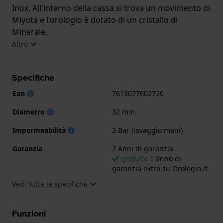
Inox. All'interno della cassa si trova un movimento di
Miyota e l'orologio è dotato di un cristallo di
Minerale.
Altro
L'orologio è impermeabile a 3ATM. Questo significa
che l'orologio è impermeabile agli spruzzi. L'orologio
Specifiche
è fornito con 2 Anni di garanzia.
Ean
7613077602720
.
Diametro
32 mm
Impermeabilità
3 Bar (lavaggio mani)
Garanzia
2 Anni di garanzia
gratuita
1 anno di
garanzia extra su Orologio.it
Vedi tutte le specifiche
Funzioni