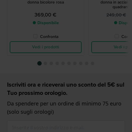
donna bicolore rosa
donna in acciaio 
quadrant
369,00 €
1
249,00 €
● Disponibile
● Dispon
Confronta
Confr
Vedi i prodotti
Vedi i pro
Iscriviti ora e riceverai uno sconto del 5€ sul
Tuo prossimo orologio.
Da spendere per un ordine di minimo 75 euro
(solo sugli orologi)