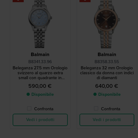
Balmain
Balmain
B8341.33.96
B8358.33.55
Beleganza 27.5 mm Orologio
Beleganza 32 mm Orologio
svizzero al quarzo extra
classico da donna con indici
small con quadrante in
di diamanti
madreperla e indici in
590,00 €
640,00 €
diamanti
● Disponibile
● Disponibile
Confronta
Confronta
Vedi i prodotti
Vedi i prodotti