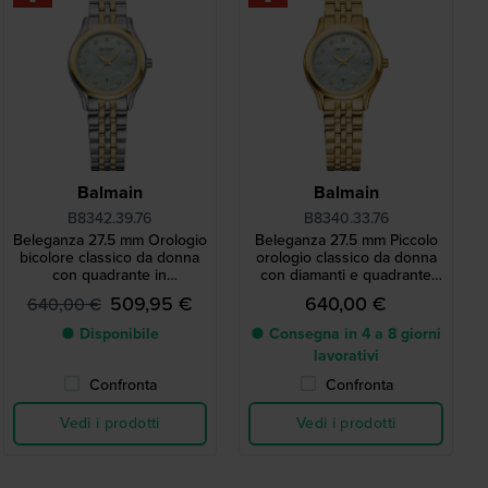
Balmain
Balmain
B8342.39.76
B8340.33.76
Beleganza 27.5 mm Orologio
Beleganza 27.5 mm Piccolo
bicolore classico da donna
orologio classico da donna
con quadrante in
con diamanti e quadrante
madreperla e indici con
MOP
509,95 €
640,00 €
640,00 €
diamanti
● Disponibile
● Consegna in 4 a 8 giorni
lavorativi
Confronta
Confronta
Vedi i prodotti
Vedi i prodotti