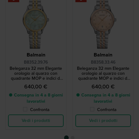
Balmain
Balmain
B8352.39.76
B8358.33.46
Beleganza 32 mm Elegante
Beleganza 32 mm Elegante
orologio al quarzo con
orologio al quarzo con
quadrante MOP e indici di
quadrante MOP e indici di
diamanti
diamanti
640,00 €
640,00 €
● Consegna in 4 a 8 giorni
● Consegna in 4 a 8 giorni
lavorativi
lavorativi
Confronta
Confronta
Vedi i prodotti
Vedi i prodotti