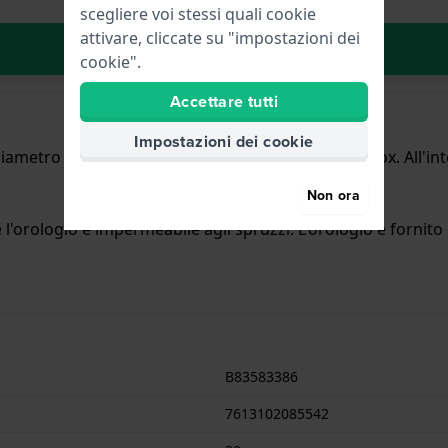
scegliere voi stessi quali cookie
attivare, cliccate su "impostazioni dei
Aggiungi al carrello
cookie".
Accettare tutti
Impostazioni dei cookie
ametro di 32 mm ed è dotato di un cinturino in Inox. All'in
Non ora
l'orologio è impermeabile agli spruzzi. L'orologio è fornito 
B83583386
7613102085542