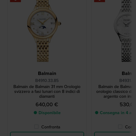
Balmain
Balma
B4910.33.85
B4931.3
Balmain de Balmain 31 mm Orologio
Balmain de Balmain
svizzero a fasi lunari con 8 indici di
orologio classico da 
diamanti
argento con indic
640,00 €
530,0
● Disponibile
● Consegna in 4 a 8 g
Confronta
Confr