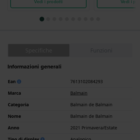
Vedi i prodotti
Vedi i pro
Specifiche
Funzioni
Informazioni generali
Ean
7613102084293
Marca
Balmain
Categoria
Balmain de Balmain
Nome
Balmain de Balmain
Anno
2021 Primavera/Estate
Tipo di display
Analogico