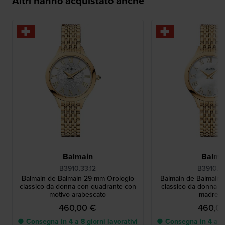
Altri hanno acquistato anche
Balmain
Balma
B3910.33.12
B3910.3
Balmain de Balmain 29 mm Orologio
Balmain de Balmain
classico da donna con quadrante con
classico da donna c
motivo arabescato
madrepe
460,00 €
460,0
● Consegna in 4 a 8 giorni lavorativi
● Consegna in 4 a 8 g