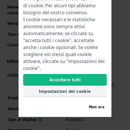
di
cookie
. Per alcuni tipi abbiamo
Materiale del retro della
Acciaio inox
bisogno del vostro consenso.
cassa
I cookie necessari e le statistiche
Retro cassa
Chiusura con viti
anonime sono sempre attivi
automaticamente; se cliccate su
Tipo di vetro
Zaffiro
"accetta tutti i cookie", accettate
Corona
Corona da estrarre
anche i cookie opzionali. Se volete
scegliere voi stessi quali cookie
Informazioni del movimento
attivare, cliccate su "impostazioni dei
cookie".
Codice Movimento
901.001
(
Vedi specifiche
)
Accettare tutti
Scarica il manuale (English)
Impostazioni dei cookie
Produttore Movimento
ETA
Non ora
Movimento svizzero
Si
Tipo di display
Analogico