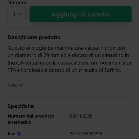
Numero
Aggiungi al carrello
Descrizione prodotto
Questo orologio Balmain ha una cassa in Inox con
un diametro di 29 mm ed è dotato di un cinturino in
Inox. All'interno della cassa si trova un movimento di
ETA e l'orologio è dotato di un cristallo di Zaffiro.
L'orologio è impermeabile a 5ATM. Questo significa
Altro
che l'orologio è adatto per la doccia. L'orologio è
fornito con 2 Anni di garanzia.
Specifiche
.
Numero del prodotto
B39183385
alternativo
Ean
7613102084293