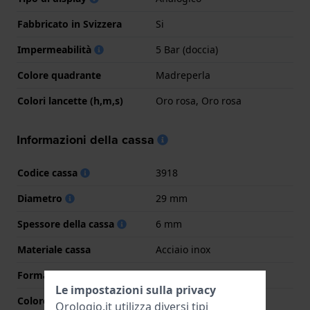
Fabbricato in Svizzera
Si
Impermeabilità
5 Bar (doccia)
Colore quadrante
Madreperla
Colori lancette (h,m,s)
Oro rosa, Oro rosa
Informazioni della cassa
Codice cassa
3918
Diametro
29 mm
Spessore della cassa
6 mm
Materiale cassa
Acciaio inox
Forma della cassa
Rotondo
Le impostazioni sulla privacy
Colore della cassa
Bicolore rosa
Orologio.it utilizza diversi tipi