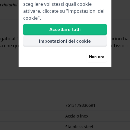
scegliere voi stessi quali cookie
 cinturini superiori a € 50
attivare, cliccate su "impostazioni dei
cookie".
Accettare tutti
legato all'orologio per mezzo di perni a molla. Il cinturino 
Impostazioni dei cookie
ca che questo cinturino è adatto a tutti gli orologi di Tissot 
Non ora
7613179336691
Acciaio inox
Stainless steel