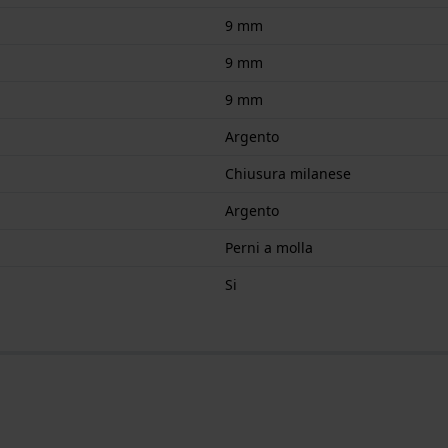
9 mm
9 mm
9 mm
Argento
Chiusura milanese
Argento
Perni a molla
Si