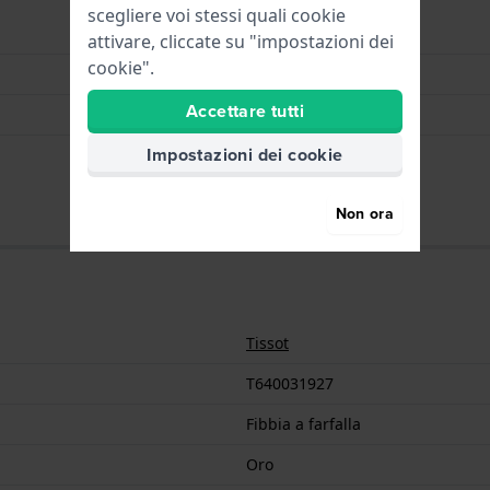
scegliere voi stessi quali cookie
Fibbia a farfalla
attivare, cliccate su "impostazioni dei
cookie".
Oro
Accettare tutti
Acciaio inox
Impostazioni dei cookie
22 mm
Non ora
Tissot
T640031927
Fibbia a farfalla
Oro