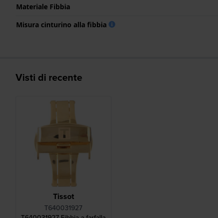
Materiale Fibbia
Misura cinturino alla fibbia
Visti di recente
Tissot
T640031927
T640031927 Fibbia a farfalla