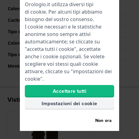
Orologio.it utilizza diversi tipi
Colore cinturino
Marrone
di
cookie
. Per alcuni tipi abbiamo
bisogno del vostro consenso.
Cuciture a colori
Marrone
I cookie necessari e le statistiche
Tipo di chiusura
Nessuno
anonime sono sempre attivi
automaticamente; se cliccate su
Colore Chiusura
N/D
"accetta tutti i cookie", accettate
Tipo di montatura
Perni a molla
anche i cookie opzionali. Se volete
scegliere voi stessi quali cookie
Montatura dritta
Si
attivare, cliccate su "impostazioni dei
cookie".
Accettare tutti
Visti di recente
Impostazioni dei cookie
Non ora