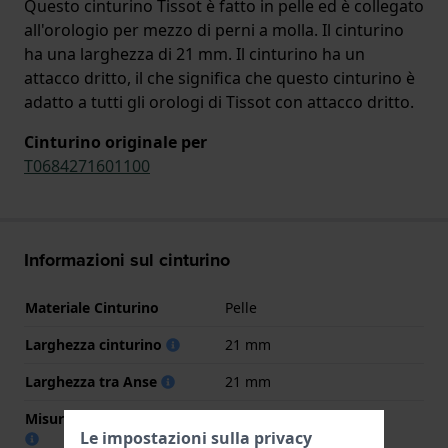
Questo cinturino Tissot è fatto in pelle ed è collegato
all'orologio per mezzo di perni a molla. Il cinturino
ha una larghezza di 21 mm. Il cinturino ha un
attacco dritto, il che significa che questo cinturino è
adatto a tutti gli orologi di Tissot con attacco dritto.
Cinturino originale per
T0684271601100
Informazioni sul cinturino
Materiale Cinturino
Pelle
Larghezza cinturino
21 mm
Larghezza tra Anse
21 mm
Misura cinturino alla fibbia
18 mm
Le impostazioni sulla privacy