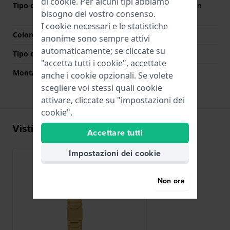
di
cookie
. Per alcuni tipi abbiamo
Tipo di chiusura
Chiusura deployante con
bisogno del vostro consenso.
bottoni
I cookie necessari e le statistiche
Colore Chiusura
Oro
anonime sono sempre attivi
automaticamente; se cliccate su
Tipo di montatura
Perni in acciaio
"accetta tutti i cookie", accettate
Montatura dritta
No
anche i cookie opzionali. Se volete
scegliere voi stessi quali cookie
attivare, cliccate su "impostazioni dei
cookie".
Visti di recente
Accettare tutti
Impostazioni dei cookie
Non ora