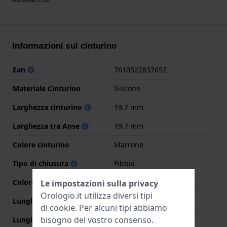
Informazioni sul cinturino
Ean
7610522837652
Materiale Cinturino
Silicone
Larghezza cinturino
19.7 mm
Larghezza tra Anse
19.7 mm
Colore cinturino
Marrone
Tipo di chiusura
Fibbia
Colore Chiusura
Nero
Le impostazioni sulla privacy
Orologio.it utilizza diversi tipi
Lunghezza Parte Superiore
75 mm
di
cookie
. Per alcuni tipi abbiamo
bisogno del vostro consenso.
Lunghezza Parte Inferiore
115 mm