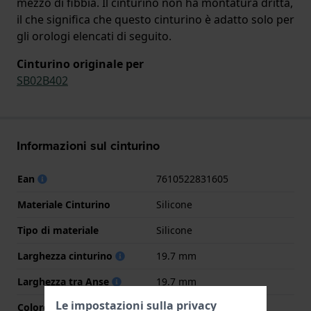
mezzo di fibbia. Il cinturino non ha montatura dritta,
il che significa che questo cinturino è adatto solo per
gli orologi elencati di seguito.
Cinturino originale per
SB02B402
Informazioni sul cinturino
Ean
7610522831605
Materiale Cinturino
Silicone
Tipo di materiale
Silicone
Larghezza cinturino
19.7 mm
Larghezza tra Anse
19.7 mm
Le impostazioni sulla privacy
Colore cinturino
Nero