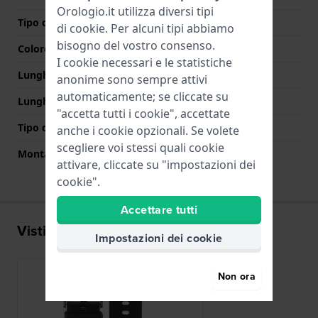
Orologio.it utilizza diversi tipi
Tipo di chiusura
Fibbia
di
cookie
. Per alcuni tipi abbiamo
bisogno del vostro consenso.
Colore Chiusura
Nero
I cookie necessari e le statistiche
Lunghezza Parte Superiore
75 mm
anonime sono sempre attivi
automaticamente; se cliccate su
Lunghezza Parte Inferiore
115 mm
"accetta tutti i cookie", accettate
Tipo di montatura
Perni in acciaio
anche i cookie opzionali. Se volete
scegliere voi stessi quali cookie
Montatura dritta
No
attivare, cliccate su "impostazioni dei
cookie".
Accettare tutti
Visti di recente
Impostazioni dei cookie
Non ora