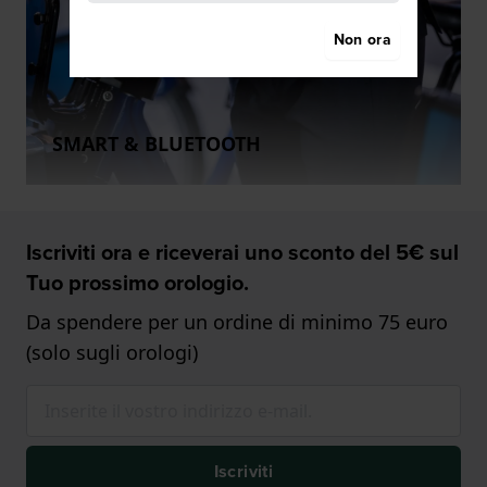
Non ora
SMART & BLUETOOTH
Iscriviti ora e riceverai uno sconto del 5€ sul
Tuo prossimo orologio.
Da spendere per un ordine di minimo 75 euro
(solo sugli orologi)
Iscriviti