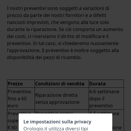
I nostri preventivi sono soggetti a variazioni di
prezzo da parte dei nostri fornitori e a difetti
nascosti imprevisti, che vengono alla luce solo
durante la riparazione. Se ciò comporta un aumento
dei costi, ci riserviamo il diritto di modificare il
preventivo. In tal caso, vi chiederemo nuovamente
l'approvazione. Il preventivo è inoltre soggetto alla
disponibilità dei pezzi di ricambio.
Prezzo
Condizioni di vendita
Durata
Preventivo
4-6 settimane
Riparazione diretta
fino a 60
dopo il
senza approvazione
euro
preventivo
Preventivo
Preventivo prima
4-6 settimane
superiore a
sottoposto alla vostra
dopo
Le impostazioni sulla privacy
€ 60
approvazione
l'approvazione
Orologio.it utilizza diversi tipi