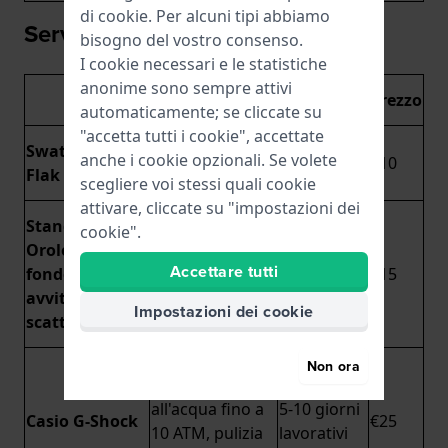
di
cookie
. Per alcuni tipi abbiamo
Servizio batterie
bisogno del vostro consenso.
I cookie necessari e le statistiche
anonime sono sempre attivi
Tempo di
Attività
Prezzo
automaticamente; se cliccate su
esecuzione
"accetta tutti i cookie", accettate
Pronto
Swatch & Flik
Cambio batteria
anche i cookie opzionali. Se volete
mentre
€10
Flak
senza garanzia
scegliere voi stessi quali cookie
aspetti
attivare, cliccate su "impostazioni dei
Sostituzione
Standard
cookie".
della batteria
Orologi con
Pronto
con test di
Accettare tutti
fondello
mentre
€15
resistenza
avvitato o a
aspetti
all'acqua fino a
Impostazioni dei cookie
scatto
5 ATM
Incluso test di
Non ora
resistenza
all'acqua fino a
5-10 giorni
Casio G-Shock
€25
10 ATM, pulizia
lavorativi