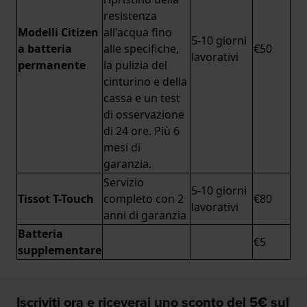
resistenza
Modelli Citizen
all'acqua fino
5-10 giorni
a batteria
alle specifiche,
€50
lavorativi
permanente
la pulizia del
cinturino e della
cassa e un test
di osservazione
di 24 ore. Più 6
mesi di
garanzia.
Servizio
5-10 giorni
Tissot T-Touch
completo con 2
€80
lavorativi
anni di garanzia
Batteria
€5
supplementare
Iscriviti ora e riceverai uno sconto del 5€ sul