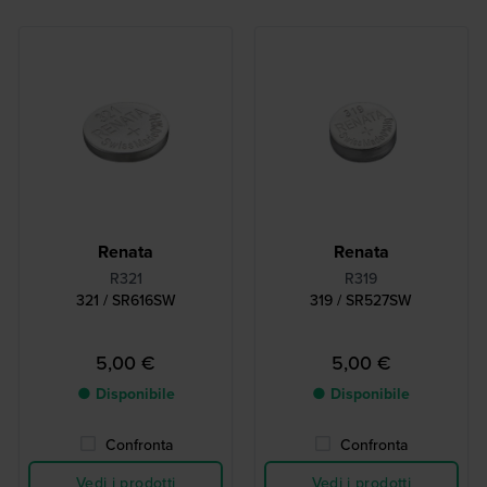
Renata
Renata
R321
R319
321 / SR616SW
319 / SR527SW
5,00 €
5,00 €
● Disponibile
● Disponibile
Confronta
Confronta
Vedi i prodotti
Vedi i prodotti