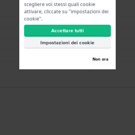
scegliere voi stessi quali cookie
Renata
attivare, cliccate su "impostazioni dei
cookie".
CR1620
Accettare tutti
3.00
Impostazioni dei cookie
68.00
16 mm
Non ora
2 mm