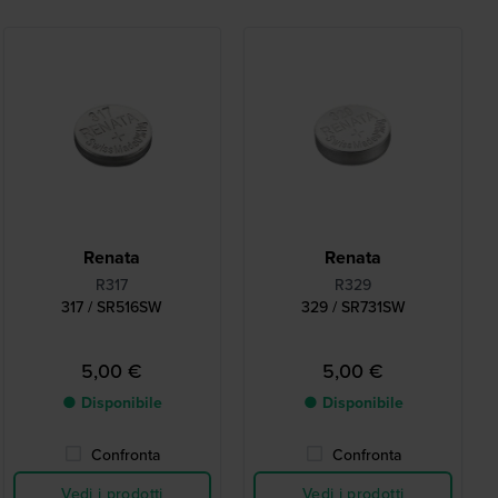
Renata
Renata
R317
R329
317 / SR516SW
329 / SR731SW
5,00 €
5,00 €
● Disponibile
● Disponibile
Confronta
Confronta
Vedi i prodotti
Vedi i prodotti