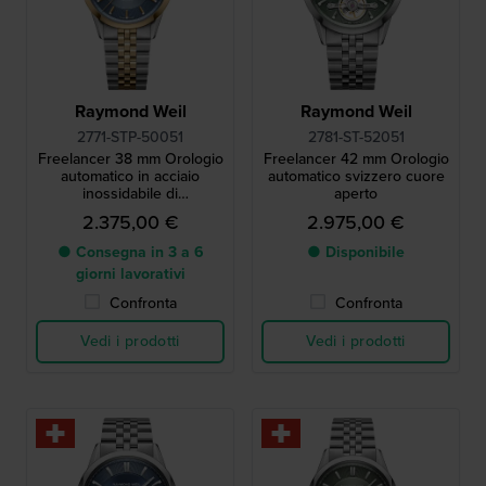
Raymond Weil
Raymond Weil
2771-STP-50051
2781-ST-52051
Freelancer 38 mm Orologio
Freelancer 42 mm Orologio
automatico in acciaio
automatico svizzero cuore
inossidabile di
aperto
fabbricazione svizzera con
2.375,00 €
2.975,00 €
data
● Consegna in 3 a 6
● Disponibile
giorni lavorativi
Confronta
Confronta
Vedi i prodotti
Vedi i prodotti