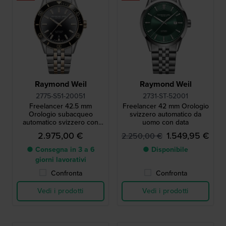
Raymond Weil
Raymond Weil
2775-S51-20051
2731-ST-52001
Freelancer 42.5 mm
Freelancer 42 mm Orologio
Orologio subacqueo
svizzero automatico da
automatico svizzero con
uomo con data
data
2.975,00 €
1.549,95 €
2.250,00 €
● Consegna in 3 a 6
● Disponibile
giorni lavorativi
Confronta
Confronta
Vedi i prodotti
Vedi i prodotti