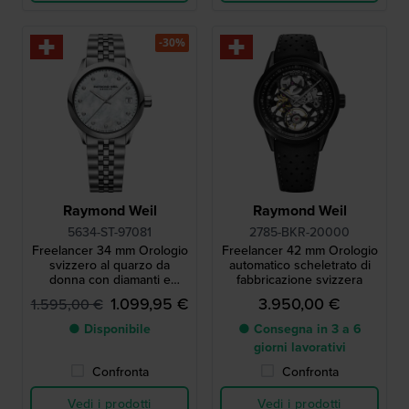
-30%
Raymond Weil
Raymond Weil
5634-ST-97081
2785-BKR-20000
Freelancer 34 mm Orologio
Freelancer 42 mm Orologio
svizzero al quarzo da
automatico scheletrato di
donna con diamanti e
fabbricazione svizzera
quadrante madreperla
1.099,95 €
3.950,00 €
1.595,00 €
● Disponibile
● Consegna in 3 a 6
giorni lavorativi
Confronta
Confronta
Vedi i prodotti
Vedi i prodotti