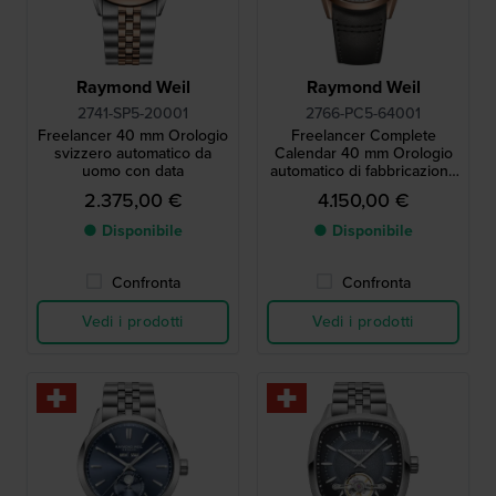
Raymond Weil
Raymond Weil
2741-SP5-20001
2766-PC5-64001
Freelancer 40 mm Orologio
Freelancer Complete
svizzero automatico da
Calendar 40 mm Orologio
uomo con data
automatico di fabbricazione
svizzera con fasi lunari e
2.375,00 €
4.150,00 €
data completa
● Disponibile
● Disponibile
Confronta
Confronta
Vedi i prodotti
Vedi i prodotti