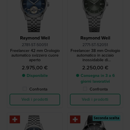
Raymond Weil
Raymond Weil
2781-ST-50051
2771-ST-52051
Freelancer 42 mm Orologio
Freelancer 38 mm Orologio
automatico svizzero cuore
automatico in acciaio
aperto
inossidabile di
fabbricazione svizzera con
2.975,00 €
2.250,00 €
data
● Disponibile
● Consegna in 3 a 6
giorni lavorativi
Confronta
Confronta
Vedi i prodotti
Vedi i prodotti
Seconda scelta