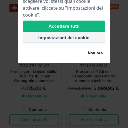
scegliere voi stessi quali cookie
-30%
attivare, cliccate su "impostazioni dei
cookie".
Accettare tutti
Impostazioni dei cookie
Non ora
Raymond Weil
Raymond Weil
7780-TB3-20423
7741-S51-65021
Freelancer - Limited Edition
Freelancer 43.5 mm
300 Pcs 43.5 mm
Cronografo moderno da
Cronografo automatico
uomo con tachimetro
svizzero con data
4.775,00 €
3.099,95 €
4.450,00 €
● Disponibile
● Disponibile
Confronta
Confronta
Vedi i prodotti
Vedi i prodotti