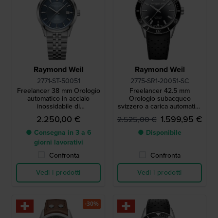
Raymond Weil
Raymond Weil
2771-ST-50051
2775-SR1-20051-SC
Freelancer 38 mm Orologio
Freelancer 42.5 mm
automatico in acciaio
Orologio subacqueo
inossidabile di
svizzero a carica automatica
fabbricazione svizzera con
con lievi graffi
2.250,00 €
1.599,95 €
2.525,00 €
data
● Consegna in 3 a 6
● Disponibile
giorni lavorativi
Confronta
Confronta
Vedi i prodotti
Vedi i prodotti
-30%