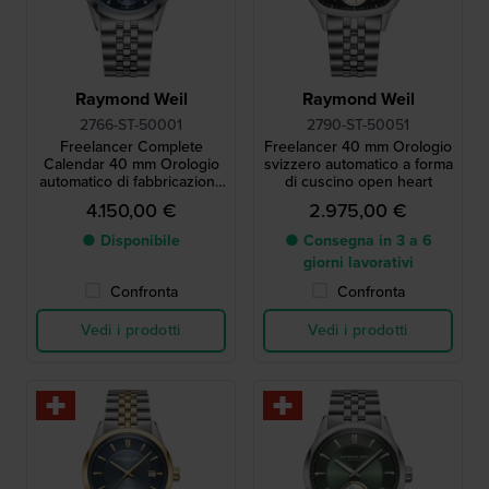
Raymond Weil
Raymond Weil
2766-ST-50001
2790-ST-50051
Freelancer Complete
Freelancer 40 mm Orologio
Calendar 40 mm Orologio
svizzero automatico a forma
automatico di fabbricazione
di cuscino open heart
svizzera con fasi lunari e
4.150,00 €
2.975,00 €
data completa
● Disponibile
● Consegna in 3 a 6
giorni lavorativi
Confronta
Confronta
Vedi i prodotti
Vedi i prodotti