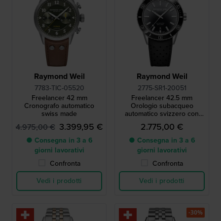
Raymond Weil
Raymond Weil
7783-TIC-05520
2775-SR1-20051
Freelancer 42 mm
Freelancer 42.5 mm
Cronografo automatico
Orologio subacqueo
swiss made
automatico svizzero con
data
3.399,95 €
2.775,00 €
4.975,00 €
● Consegna in 3 a 6
● Consegna in 3 a 6
giorni lavorativi
giorni lavorativi
Confronta
Confronta
Vedi i prodotti
Vedi i prodotti
-30%