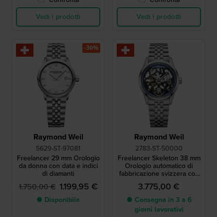
Vedi i prodotti
Vedi i prodotti
-30%
Raymond Weil
Raymond Weil
5629-ST-97081
2783-ST-50000
Freelancer 29 mm Orologio
Freelancer Skeleton 38 mm
da donna con data e indici
Orologio automatico di
di diamanti
fabbricazione svizzera con
quadrante scheletrato
1.199,95 €
3.775,00 €
1.750,00 €
● Disponibile
● Consegna in 3 a 6
giorni lavorativi