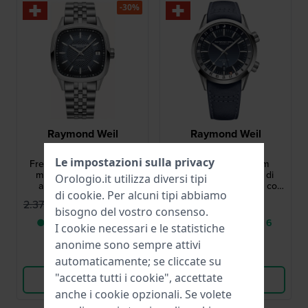
-30%
Raymond Weil
Raymond Weil
2490-ST-50051
2761-STC-50001
Le impostazioni sulla privacy
Freelancer Cushion 34.5
Freelancer 40.5 mm
mm Orologio svizzero
Orologio automatico di
Orologio.it utilizza diversi tipi
automatico in acciaio
fabbricazione svizzera con
di
cookie
. Per alcuni tipi abbiamo
inossidabile con data
GMT e data
1.649,95 €
3.175,00 €
2.375,00 €
bisogno del vostro consenso.
● Consegna in 3 a 6
● Consegna in 3 a 6
I cookie necessari e le statistiche
giorni lavorativi
giorni lavorativi
anonime sono sempre attivi
Confronta
Confronta
automaticamente; se cliccate su
"accetta tutti i cookie", accettate
Vedi i prodotti
Vedi i prodotti
anche i cookie opzionali. Se volete