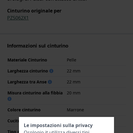
Cinturino originale per
PZ5062X1
Informazioni sul cinturino
Materiale Cinturino
Pelle
Larghezza cinturino
22 mm
Larghezza tra Anse
22 mm
Misura cinturino alla fibbia
20 mm
Colore cinturino
Marrone
Cuciture a colori
Marrone
Le impostazioni sulla privacy
Tipo di chiusura
Fibbia
Orologio.it utilizza diversi tipi