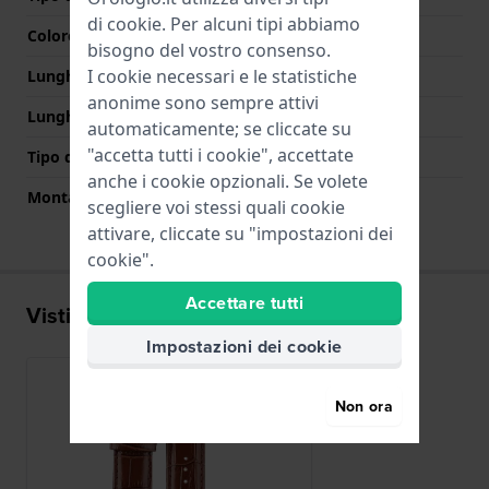
di
cookie
. Per alcuni tipi abbiamo
Colore Chiusura
Oro rosa
bisogno del vostro consenso.
I cookie necessari e le statistiche
Lunghezza Parte Superiore
85 mm
anonime sono sempre attivi
Lunghezza Parte Inferiore
125 mm
automaticamente; se cliccate su
"accetta tutti i cookie", accettate
Tipo di montatura
Perni a molla
anche i cookie opzionali. Se volete
Montatura dritta
Si
scegliere voi stessi quali cookie
attivare, cliccate su "impostazioni dei
cookie".
Accettare tutti
Visti di recente
Impostazioni dei cookie
Non ora