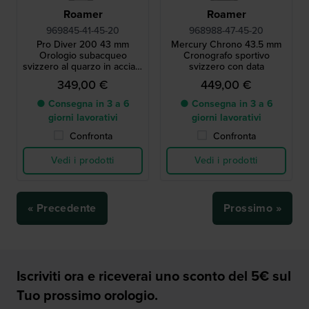
Roamer
Roamer
969845-41-45-20
968988-47-45-20
Pro Diver 200 43 mm
Mercury Chrono 43.5 mm
Orologio subacqueo
Cronografo sportivo
svizzero al quarzo in acciaio
svizzero con data
inossidabile con lunga
349,00 €
449,00 €
durata della batteria
● Consegna in 3 a 6
● Consegna in 3 a 6
giorni lavorativi
giorni lavorativi
Confronta
Confronta
Vedi i prodotti
Vedi i prodotti
« Precedente
Prossimo »
Iscriviti ora e riceverai uno sconto del 5€ sul
Tuo prossimo orologio.