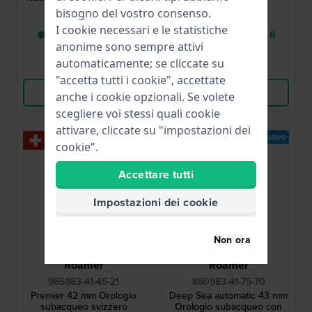
data
bisogno del vostro consenso.
525,00 €
769,00 €
I cookie necessari e le statistiche
● Consegna in 2 a 5
● Consegna in 3 a 6
anonime sono sempre attivi
giorni lavorativi
giorni lavorativi
automaticamente; se cliccate su
Confronta
Confronta
"accetta tutti i cookie", accettate
Vedi i prodotti
Vedi i prodotti
anche i cookie opzionali. Se volete
scegliere voi stessi quali cookie
attivare, cliccate su "impostazioni dei
Nuovo
Nuovo
cookie".
Accettare tutti
Impostazioni dei cookie
Non ora
Roamer
Roamer
986983-41-45-21
860983-41-75-70
Premier 42 mm Orologio
Deep Sea automatic 43 mm
subacqueo svizzero
Orologio subacqueo con