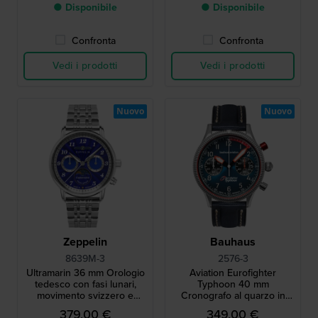
● Disponibile
● Disponibile
Confronta
Confronta
Vedi i prodotti
Vedi i prodotti
Nuovo
Nuovo
Zeppelin
Bauhaus
8639M-3
2576-3
Ultramarin 36 mm Orologio
Aviation Eurofighter
tedesco con fasi lunari,
Typhoon 40 mm
movimento svizzero e
Cronografo al quarzo in
quadrante blu oltremare
stile aviatore di
379,00 €
349,00 €