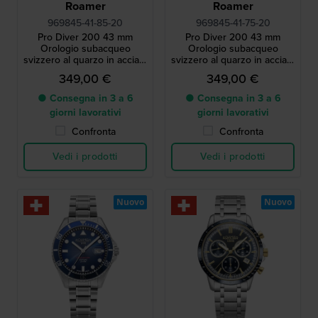
Roamer
Roamer
969845-41-85-20
969845-41-75-20
Pro Diver 200 43 mm
Pro Diver 200 43 mm
Orologio subacqueo
Orologio subacqueo
svizzero al quarzo in acciaio
svizzero al quarzo in acciaio
inossidabile con lunga
inossidabile con lunga
349,00 €
349,00 €
durata della batteria
durata della batteria
● Consegna in 3 a 6
● Consegna in 3 a 6
giorni lavorativi
giorni lavorativi
Confronta
Confronta
Vedi i prodotti
Vedi i prodotti
Nuovo
Nuovo