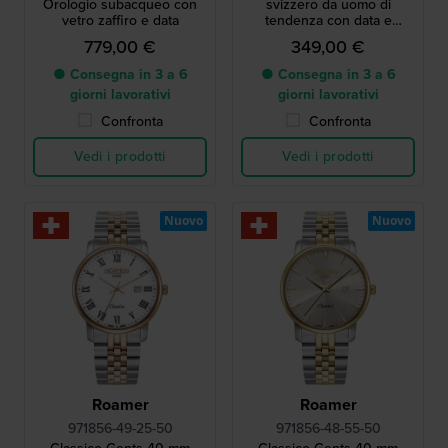
Orologio subacqueo con
svizzero da uomo di
vetro zaffiro e data
tendenza con data e
bracciale integrato
779,00 €
349,00 €
● Consegna in 3 a 6
● Consegna in 3 a 6
giorni lavorativi
giorni lavorativi
Confronta
Confronta
Vedi i prodotti
Vedi i prodotti
Nuovo
Nuovo
Roamer
Roamer
971856-49-25-50
971856-48-55-50