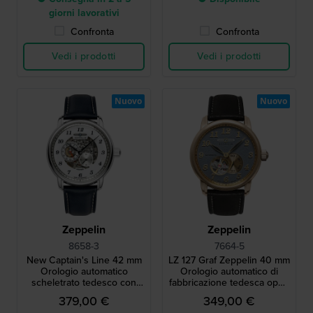
giorni lavorativi
Confronta
Confronta
Vedi i prodotti
Vedi i prodotti
Nuovo
Nuovo
Zeppelin
Zeppelin
8658-3
7664-5
New Captain's Line 42 mm
LZ 127 Graf Zeppelin 40 mm
Orologio automatico
Orologio automatico di
scheletrato tedesco con
fabbricazione tedesca open
indicatore delle 24 ore e
heart
379,00 €
349,00 €
piccoli secondi