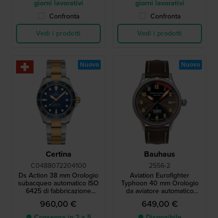
giorni lavorativi
giorni lavorativi
Confronta
Confronta
Vedi i prodotti
Vedi i prodotti
Nuovo
Nuovo
Certina
Bauhaus
C0488072204100
2556-2
Ds Action 38 mm Orologio
Aviation Eurofighter
subacqueo automatico ISO
Typhoon 40 mm Orologio
6425 di fabbricazione
da aviatore automatico
svizzera con data
tedesco con movimento
960,00 €
649,00 €
svizzero SW200
● Consegna in 2 a 5
● Disponibile