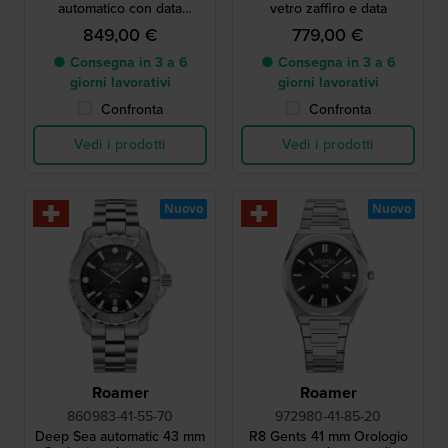
automatico con data
vetro zaffiro e data
ciclopica
849,00 €
779,00 €
● Consegna in 3 a 6
● Consegna in 3 a 6
giorni lavorativi
giorni lavorativi
Confronta
Confronta
Vedi i prodotti
Vedi i prodotti
Nuovo
Nuovo
Roamer
Roamer
860983-41-55-70
972980-41-85-20
Deep Sea automatic 43 mm
R8 Gents 41 mm Orologio