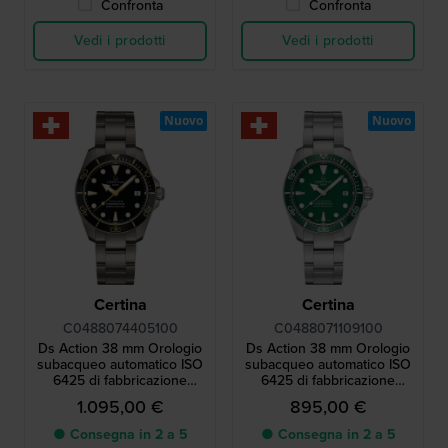
Confronta
Confronta
Vedi i prodotti
Vedi i prodotti
Nuovo
Nuovo
Certina
Certina
C0488074405100
C0488071109100
Ds Action 38 mm Orologio
Ds Action 38 mm Orologio
subacqueo automatico ISO
subacqueo automatico ISO
6425 di fabbricazione
6425 di fabbricazione
svizzera in titanio
svizzera con data
1.095,00 €
895,00 €
● Consegna in 2 a 5
● Consegna in 2 a 5