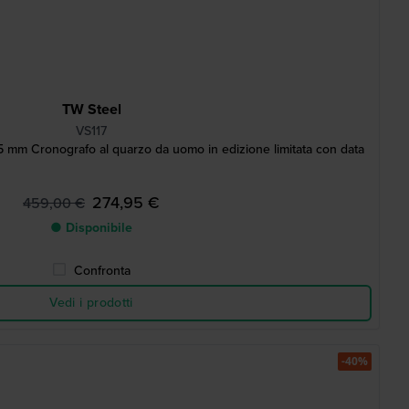
TW Steel
VS117
5 mm Cronografo al quarzo da uomo in edizione limitata con data
274,95 €
459,00 €
● Disponibile
Confronta
Vedi i prodotti
-40%