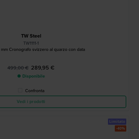
TW Steel
TW1111-1
mm Cronografo svizzero al quarzo con data
289,95 €
499,00 €
● Disponibile
Confronta
Vedi i prodotti
Limitato
-40%