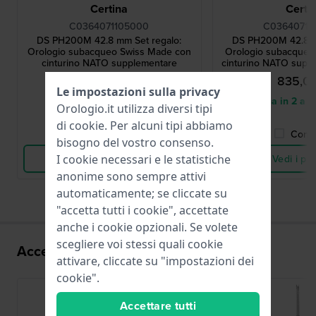
Certina
Certi
C0364071105000
C0364071
DS PH200M 42.8 mm Set regalo:
DS PH200M 42.8 m
Orologio subacqueo Swiss Made con
Orologio subacqueo
cinturino NATO supplementare
cinturino NATO supp
cassa imper
890,00 €
835,0
Le impostazioni sulla privacy
● Disponibile
● Consegna in 2 a 5 g
Orologio.it utilizza diversi tipi
di
cookie
. Per alcuni tipi abbiamo
Confronta
Confr
bisogno del vostro consenso.
I cookie necessari e le statistiche
Vedi i prodotti
Vedi i pro
anonime sono sempre attivi
automaticamente; se cliccate su
"accetta tutti i cookie", accettate
anche i cookie opzionali. Se volete
scegliere voi stessi quali cookie
Accessori per il movimento 80.611
attivare, cliccate su "impostazioni dei
cookie".
Accettare tutti