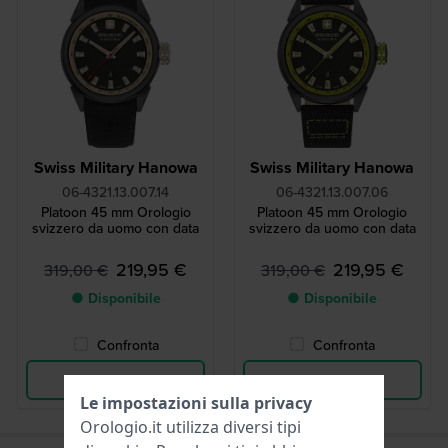
Swiss Military Hanowa
Swiss Military Hanowa
06-4321.13.007.14
06-4321.13.007.06
Platoon 45 mm Orologio
Platoon 45 mm Orologio
svizzero da uomo con data
svizzero da uomo con data
219,95 €
219,95 €
319,00 €
319,00 €
● Disponibile
● Disponibile
Confronta
Confronta
Vedi i prodotti
Vedi i prodotti
Le impostazioni sulla privacy
Orologio.it utilizza diversi tipi