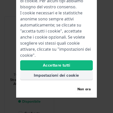
di
cookie
. Per alcuni tipi abbiamo
bisogno del vostro consenso.
I cookie necessari e le statistiche
anonime sono sempre attivi
automaticamente; se cliccate su
"accetta tutti i cookie", accettate
anche i cookie opzionali. Se volete
scegliere voi stessi quali cookie
attivare, cliccate su "impostazioni dei
cookie".
Accettare tutti
HWG
TOOL-STRCHG-001
Impostazioni dei cookie
Strap Changing Tool 001
Attrezzo per cambio
cinturino
Non ora
2,50 €
● Disponibile