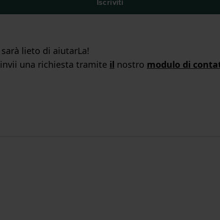
Iscriviti
arà lieto di aiutarLa!
 invii una richiesta tramite
il
nostro
modulo di conta