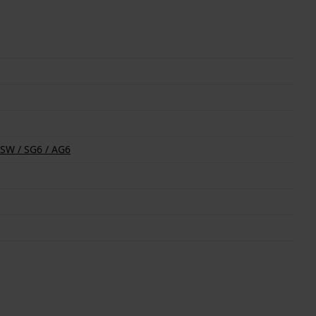
0SW / SG6 / AG6