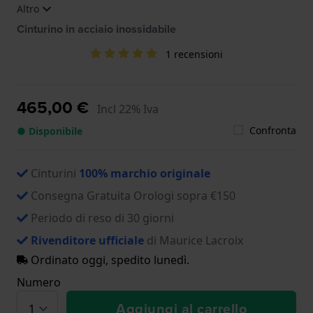
Altro
PT6388-SS002-330-2, PT6388-SS002-331-1, PT6388-
SS002-420-1, PT6388-SS002-430-1
Cinturino in acciaio inossidabile
1 recensioni
465,00 €
Incl 22% Iva
Confronta
● Disponibile
Cinturini
100% marchio originale
Consegna Gratuita Orologi sopra €150
Periodo di reso di 30 giorni
Rivenditore ufficiale
di Maurice Lacroix
Ordinato oggi, spedito lunedì.
Numero
Aggiungi al carrello