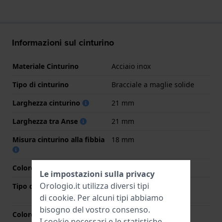
Informazioni sul cinturino
Materiale Cinturino
Acciaio inox
Tipo di cinturino
Bracciale a maglie solide
Larghezza cinturino
21 mm
Larghezza tra Anse
21 mm
Misura cinturino alla fibbia
18 mm
Colore cinturino
Argento
Le impostazioni sulla privacy
Orologio.it utilizza diversi tipi
Tipo di chiusura
Chiusura a farfalla con
bottoni
di
cookie
. Per alcuni tipi abbiamo
bisogno del vostro consenso.
Colore Chiusura
Argento
I cookie necessari e le statistiche