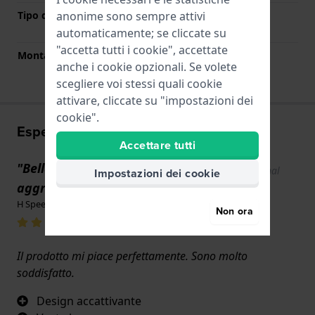
anonime sono sempre attivi
Tipo di montatura
Perni a molla a sgancio
rapido
automaticamente; se cliccate su
"accetta tutti i cookie", accettate
Montatura dritta
No
anche i cookie opzionali. Se volete
scegliere voi stessi quali cookie
attivare, cliccate su "impostazioni dei
cookie".
Esperienze utente
Accettare tutti
"Bella fascia solida e
Show original
Impostazioni dei cookie
text
aggraziata."
H Speet · 17 giugno 2022
Non ora
Il prodotto mi piace perfettamente. Sono molto
soddisfatto.
Design accattivante