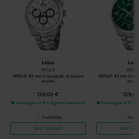
Lotus
Lotu
18152/E
18152/
18152/E 43 mm Cronografo al quarzo
18152/F 43 mm Crono
acciaio
acciai
129,00 €
129,0
● Consegna in 5 a 8 giorni lavorativi
● Consegna in 5 a 8 g
Confronta
Confr
Vedi i prodotti
Vedi i pro