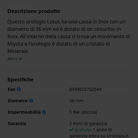
Descrizione prodotto
Questo orologio Lotus ha una cassa in Inox con un
diametro di 36 mm ed è dotato di un cinturino in
Inox. All'interno della cassa si trova un movimento di
Miyota e l'orologio è dotato di un cristallo di
Minerale.
Altro
L'orologio è impermeabile a 5ATM. Questo significa
che l'orologio è adatto per la doccia. L'orologio è
Specifiche
fornito con 2 Anni di garanzia.
Ean
8430622752544
.
Diametro
36 mm
Impermeabilità
5 Bar (doccia)
Garanzia
2 Anni di garanzia
gratuita
1 anno di
garanzia extra su Orologio.it