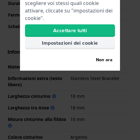
scegliere voi stessi quali cookie
Durata della batteria
24 mesi
attivare, cliccate su "impostazioni dei
Fermo macchina
Si
cookie".
Scheletrato
No
Accettare tutti
Impostazioni dei cookie
Informazioni sul cinturino
Non ora
Materiale Cinturino
Acciaio inox
Informazioni extra (testo
Stainless Steel Bracelet
libero)
Larghezza cinturino
18 mm
Larghezza tra Anse
18 mm
Misura cinturino alla fibbia
16 mm
Colore cinturino
Argento