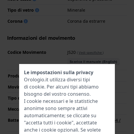
Tipo di vetro
Minerale
Corona
Corona da estrarre
Informazioni del movimento
Codice Movimento
JS20
(
Vedi specifiche
)
Scarica il manuale (English)
Le impostazioni sulla privacy
Produttore Movimento
Miyota
Orologio.it utilizza diversi tipi
di
cookie
. Per alcuni tipi abbiamo
Movimento svizzero
No
bisogno del vostro consenso.
Tipo di display
Analogico
I cookie necessari e le statistiche
anonime sono sempre attivi
Meccanismo
Quarzo
automaticamente; se cliccate su
Batteria
Batteria Renata R364 364 /
"accetta tutti i cookie", accettate
SR621SW
anche i cookie opzionali. Se volete