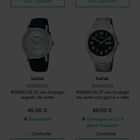
Vedi i prodotti
Vedi i prodotti
Lorus
Lorus
RG839CX5
RXN13CX9
RG839CX5 37 mm Orologio
RXN13CX9 37 mm Orologio
argento da uomo
da uomo con giorno e data
45,00 €
49,00 €
● Disponibile
● Consegna in 3 a 5
giorni lavorativi
Confronta
Confronta