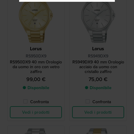
Lorus
Lorus
RS950DX9
RS949DX9
RS950DX9 40 mm Orologio
RS949DX9 40 mm Orologio
da uomo in oro con vetro
acciaio da uomo con
zaffiro
cristallo zaffiro
99,00 €
75,00 €
● Disponibile
● Disponibile
Confronta
Confronta
Vedi i prodotti
Vedi i prodotti