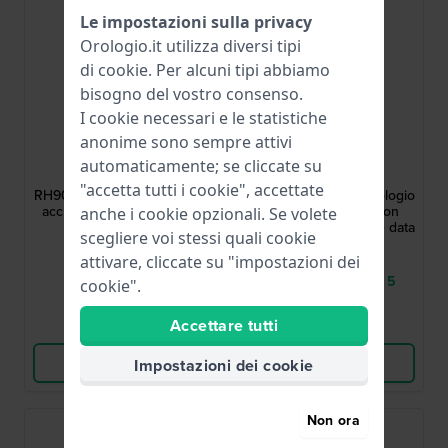
Le impostazioni sulla privacy
Orologio.it utilizza diversi tipi
di
cookie
. Per alcuni tipi abbiamo
bisogno del vostro consenso.
I cookie necessari e le statistiche
anonime sono sempre attivi
Lorus
Lorus
automaticamente; se cliccate su
RH907RX9
RH905RX9
"accetta tutti i cookie", accettate
RH907RX9 39 mm Orologio
RH905RX9 39 mm Orologio
acciaio da uomo con data
da uomo in acciaio con
anche i cookie opzionali. Se volete
quadrante strutturato e data
scegliere voi stessi quali cookie
65,00 €
65,00 €
attivare, cliccate su "impostazioni dei
● Disponibile
● Consegna in 3 a 5
cookie".
giorni lavorativi
Accettare tutti
Confronta
Confronta
Vedi i prodotti
Vedi i prodotti
Impostazioni dei cookie
Non ora