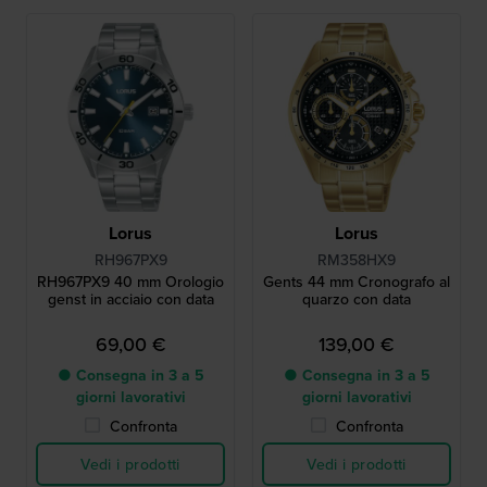
Lorus
Lorus
RH967PX9
RM358HX9
RH967PX9 40 mm Orologio
Gents 44 mm Cronografo al
genst in acciaio con data
quarzo con data
69,00 €
139,00 €
● Consegna in 3 a 5
● Consegna in 3 a 5
giorni lavorativi
giorni lavorativi
Confronta
Confronta
Vedi i prodotti
Vedi i prodotti