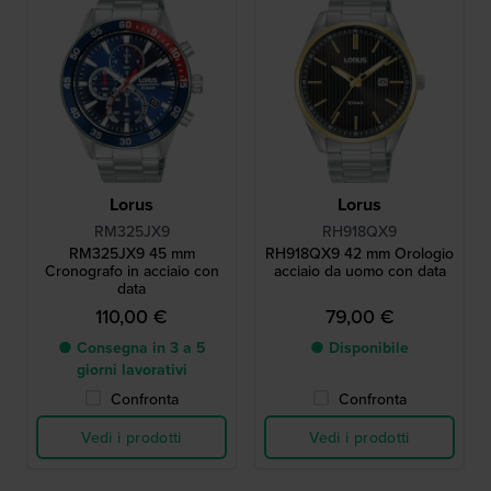
Lorus
Lorus
RM325JX9
RH918QX9
RM325JX9 45 mm
RH918QX9 42 mm Orologio
Cronografo in acciaio con
acciaio da uomo con data
data
110,00 €
79,00 €
● Consegna in 3 a 5
● Disponibile
giorni lavorativi
Confronta
Confronta
Vedi i prodotti
Vedi i prodotti