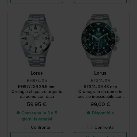
Lorus
Lorus
RH977JX5
RT341JX9
RH977JX9 39.5 mm
RT341JX9 43 mm
Orologio al quarzo argento
Cronografo da uomo in
da uomo con data
acciaio inossidabile con
data
59,95 €
99,00 €
● Consegna in 3 a 5
● Disponibile
giorni lavorativi
Confronta
Confronta