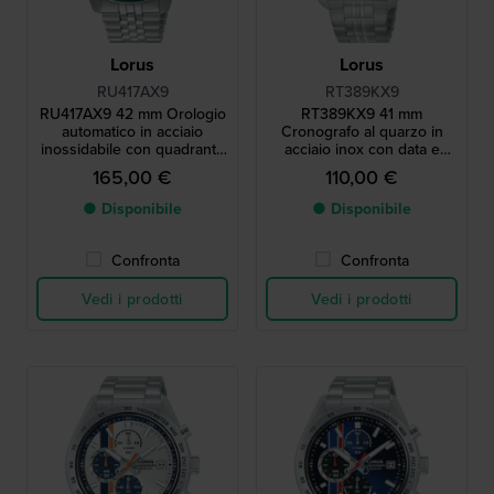
Lorus
Lorus
RU417AX9
RT389KX9
RU417AX9 42 mm Orologio
RT389KX9 41 mm
automatico in acciaio
Cronografo al quarzo in
inossidabile con quadrante
acciaio inox con data e
semitrasparente
quadrante 24h
165,00 €
110,00 €
● Disponibile
● Disponibile
Confronta
Confronta
Vedi i prodotti
Vedi i prodotti