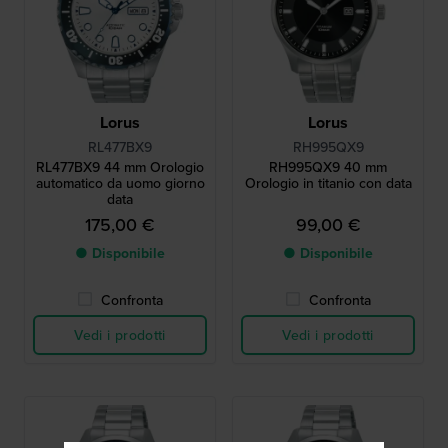
Lorus
Lorus
RL477BX9
RH995QX9
RL477BX9 44 mm Orologio
RH995QX9 40 mm
automatico da uomo giorno
Orologio in titanio con data
data
175,00 €
99,00 €
● Disponibile
● Disponibile
Confronta
Confronta
Vedi i prodotti
Vedi i prodotti