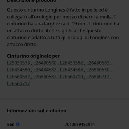
Questo cinturino Longines è fatto in pelle ed è
collegato all'orologio per mezzo di perni a molla. Il
cinturino ha una larghezza di 19 mm. Il cinturino ha
un attacco dritto, il che significa che questo
cinturino è adatto a tutti gli orologi di Longines con
attacco dritto.
Cinturino originale per
L25030573
,
L26430580
,
L26430582
,
L26430583
,
L26434580
,
L26434582
,
L26434583
,
L26560530
,
L26560532
,
L26560537
,
L26560710
,
L26560712
,
L26560717
Informazioni sul cinturino
Ean
7613099482874