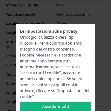
Materiale Cinturino
Pelle
Tipo di materiale
Autentico coccodrillo
Larghezza cinturino
19 mm
Le impostazioni sulla privacy
Larghezza tra Anse
19 mm
Orologio.it utilizza diversi tipi
Misura cinturino alla fibbia
18 mm
di
cookie
. Per alcuni tipi abbiamo
bisogno del vostro consenso.
I cookie necessari e le statistiche
Colore cinturino
Nero
anonime sono sempre attivi
Cuciture a colori
Nero
automaticamente; se cliccate su
"accetta tutti i cookie", accettate
Tipo di chiusura
Nessuno
anche i cookie opzionali. Se volete
Colore Chiusura
N/D
scegliere voi stessi quali cookie
attivare, cliccate su "impostazioni dei
Lunghezza Parte Superiore
75 mm
cookie".
Lunghezza Parte Inferiore
115 mm
Accettare tutti
Tipo di montatura
Perni a molla