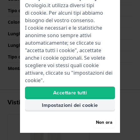
Orologio.it utilizza diversi tipi
Tipo di chiusura
Nessuno
di
cookie
. Per alcuni tipi abbiamo
bisogno del vostro consenso.
Colore Chiusura
N/D
I cookie necessari e le statistiche
Lunghezza Parte Superiore
90 mm
anonime sono sempre attivi
automaticamente; se cliccate su
Lunghezza Parte Inferiore
90 mm
"accetta tutti i cookie", accettate
Tipo di montatura
Perni a molla
anche i cookie opzionali. Se volete
scegliere voi stessi quali cookie
Montatura dritta
No
attivare, cliccate su "impostazioni dei
cookie".
Accettare tutti
Visti di recente
Impostazioni dei cookie
Non ora