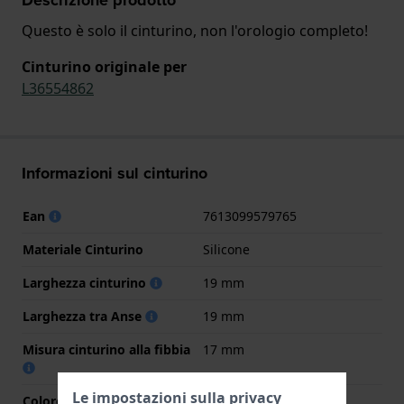
Questo è solo il cinturino, non l'orologio completo!
Cinturino originale per
L36554862
Informazioni sul cinturino
Ean
7613099579765
Materiale Cinturino
Silicone
Larghezza cinturino
19 mm
Larghezza tra Anse
19 mm
Misura cinturino alla fibbia
17 mm
Le impostazioni sulla privacy
Colore cinturino
Bianco