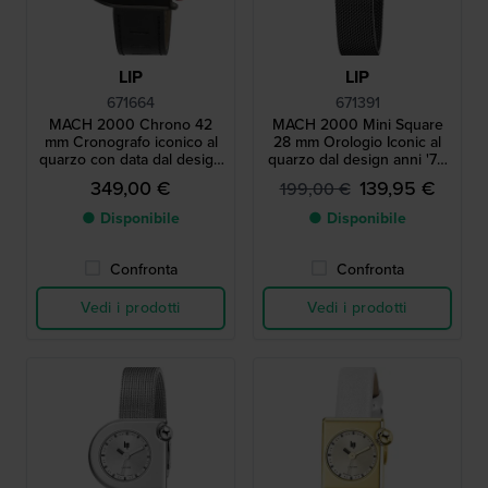
LIP
LIP
671664
671391
MACH 2000 Chrono 42
MACH 2000 Mini Square
mm Cronografo iconico al
28 mm Orologio Iconic al
quarzo con data dal design
quarzo dal design anni '70
anni '70
con cassa quadrata
349,00 €
139,95 €
199,00 €
● Disponibile
● Disponibile
Confronta
Confronta
Vedi i prodotti
Vedi i prodotti