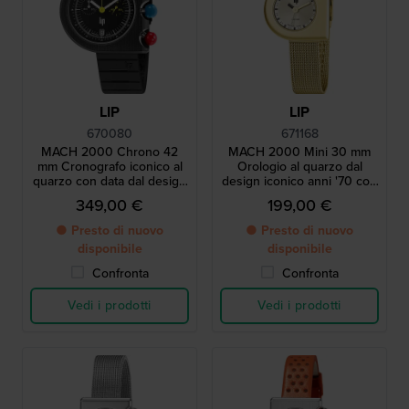
LIP
LIP
670080
671168
MACH 2000 Chrono 42
MACH 2000 Mini 30 mm
mm Cronografo iconico al
Orologio al quarzo dal
quarzo con data dal design
design iconico anni '70 con
anni '70
cassa asimmetrica
349,00 €
199,00 €
● Presto di nuovo
● Presto di nuovo
disponibile
disponibile
Confronta
Confronta
Vedi i prodotti
Vedi i prodotti