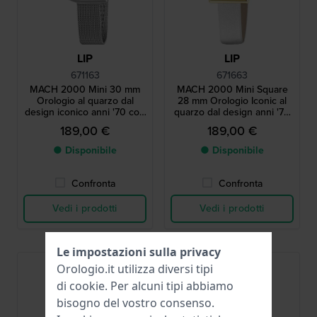
LIP
LIP
671163
671663
MACH 2000 Mini 30 mm
MACH 2000 Mini Square
Orologio al quarzo dal
28 mm Orologio Iconic al
design iconico anni '70 con
quarzo dal design anni '70
cassa asimmetrica
con cassa quadrata
189,00 €
189,00 €
● Disponibile
● Disponibile
Confronta
Confronta
Vedi i prodotti
Vedi i prodotti
Le impostazioni sulla privacy
Orologio.it utilizza diversi tipi
di
cookie
. Per alcuni tipi abbiamo
bisogno del vostro consenso.