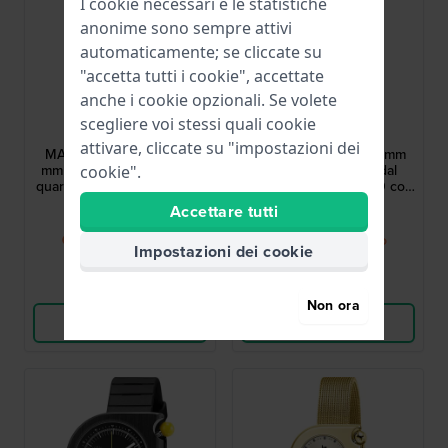
I cookie necessari e le statistiche
anonime sono sempre attivi
automaticamente; se cliccate su
"accetta tutti i cookie", accettate
anche i cookie opzionali. Se volete
LIP
LIP
scegliere voi stessi quali cookie
671661
671190
attivare, cliccate su "impostazioni dei
MACH 2000 Chrono 42
MACH 2000 Mini 30 mm
mm Cronografo iconico al
Orologio al quarzo dal
cookie".
quarzo con data dal design
design iconico anni '70 con
anni '70
cassa asimmetrica
349,00 €
179,00 €
Accettare tutti
● Presto di nuovo
● Presto di nuovo
Impostazioni dei cookie
disponibile
disponibile
Confronta
Confronta
Non ora
Vedi i prodotti
Vedi i prodotti