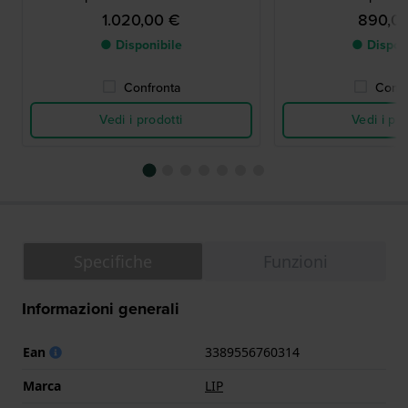
1.020,00 €
890,0
● Disponibile
● Dispon
Confronta
Confr
Vedi i prodotti
Vedi i pro
Specifiche
Funzioni
Informazioni generali
Ean
3389556760314
Marca
LIP