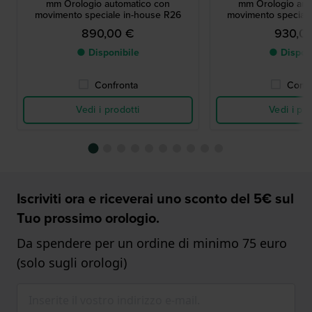
mm Orologio automatico con
mm Orologio aut
movimento speciale in-house R26
movimento special
890,00 €
930,0
● Disponibile
● Dispon
Confronta
Confr
Vedi i prodotti
Vedi i pro
Iscriviti ora e riceverai uno sconto del 5€ sul
Tuo prossimo orologio.
Da spendere per un ordine di minimo 75 euro
(solo sugli orologi)