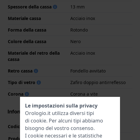
Spessore della cassa
13 mm
Materiale cassa
Acciaio inox
Forma della cassa
Rotondo
Colore della cassa
Nero
Materiale del retro della
Acciaio inox
cassa
Retro cassa
Fondello avvitato
Tipo di vetro
Zafiro doppio antirreflesso
Corona
Corona a vite
Le impostazioni sulla privacy
Informazioni del movimento
Orologio.it utilizza diversi tipi
di
cookie
. Per alcuni tipi abbiamo
Codice Movimento
R26
(
Vedi specifiche
)
bisogno del vostro consenso.
I cookie necessari e le statistiche
Produttore Movimento
LIP