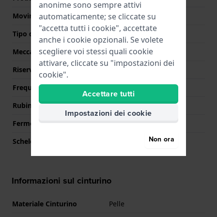
anonime sono sempre attivi
automaticamente; se cliccate su
Movimento svizzero
No
"accetta tutti i cookie", accettate
Tipo di display
Analogico
anche i cookie opzionali. Se volete
scegliere voi stessi quali cookie
Meccanismo
Meccanico automatico
attivare, cliccate su "impostazioni dei
Riserva di carica
42
cookie".
Frequenza
21600
Accettare tutti
Rubini
21
Impostazioni dei cookie
Fermo macchina
Si
Non ora
Scheletrato
No
Informazioni sul cinturino
Materiale Cinturino
Pelle