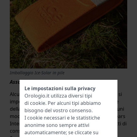
Imballaggio Ice-Solar in pile
Associazioni benefiche
Le impostazioni sulla privacy
Alcuni marchi aderiscono a organizzazioni che si
Orologio.it utilizza diversi tipi
impegnano per la conservazione della natura e
di
cookie
. Per alcuni tipi abbiamo
della biodiversità. Ad esempio, Bering offre alcuni
bisogno del vostro consenso.
modelli il cui ricavato viene devoluto a Polar Bears
I cookie necessari e le statistiche
International, mentre Certina sostiene i progetti di
anonime sono sempre attivi
conservazione Sea Turtle Conservancy e Seiko
automaticamente; se cliccate su