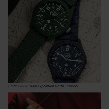
Timex TW2W71000 Expedition North Traprock